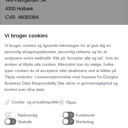
Ved Faurgården 5A
4300 Holbæk
CVR. 46093364
Vi bruger cookies
Vi bruger cookies og lignende teknologier for at give dig en
personlig shoppingoplevelse, personlig reklame og for at
analysere vores webtrafik. Klik på 'Accepter alle og luk', hvis du
Leje- og købsbetingelser
ønsker at tillade alle cookies. Alternativt kan du vælge, hvilke
typer cookies du vil acceptere eller deaktivere ved at klikke på
Cookie- og privatlivspolitik
Tilpas nedenfor. I overensstemmelse med kravene fra
Googles
Typiske spørgsmål
Business Data Responsibility Site
sikrer vi gennemsigtighed og
kontrol over dine data.
Inspiration
Cookie- og privatlivspolitik
Tilpas
Manualer
Nødvendig
Funktionel
Samarbejdspartnere
Statistik
Marketing