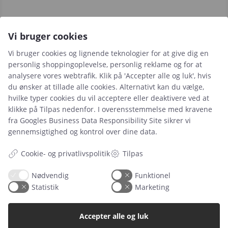
Vi bruger cookies
Leje- og købsbetingelser
Vi bruger cookies og lignende teknologier for at give dig en
Cookie- og privatlivspolitik
personlig shoppingoplevelse, personlig reklame og for at
Typiske spørgsmål
analysere vores webtrafik. Klik på 'Accepter alle og luk', hvis
du ønsker at tillade alle cookies. Alternativt kan du vælge,
Inspiration
hvilke typer cookies du vil acceptere eller deaktivere ved at
klikke på Tilpas nedenfor. I overensstemmelse med kravene
Manualer
fra
Googles Business Data Responsibility Site
sikrer vi
Samarbejdspartnere
gennemsigtighed og kontrol over dine data.
Referencer
Cookie- og privatlivspolitik
Tilpas
Nødvendig
Funktionel
Tlf. nr.
59 43 11 32
Statistik
Marketing
vitro@vitroudlejning.dk
Accepter alle og luk
ÅBNINGSTIDER PÅ VORES ADRESSE: