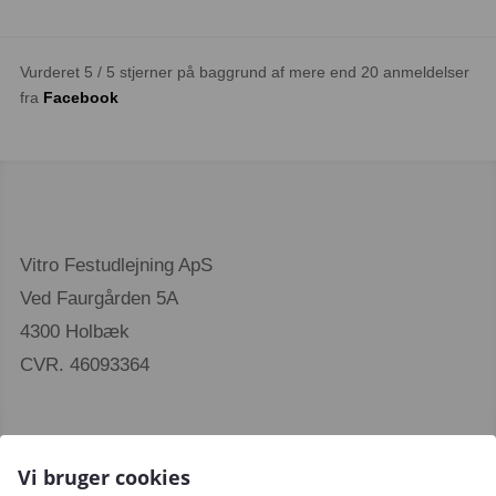
Vurderet 5 / 5 stjerner på baggrund af mere end 20 anmeldelser
fra
Facebook
Vitro Festudlejning ApS
Ved Faurgården 5A
4300 Holbæk
CVR. 46093364
Vi bruger cookies