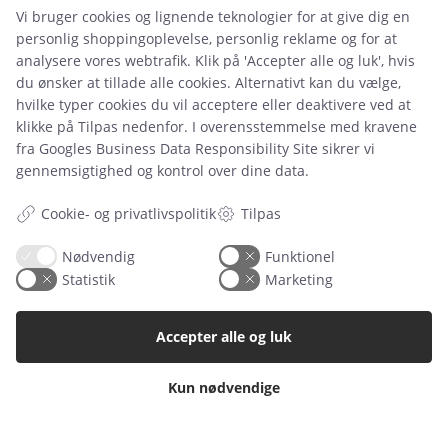
Vi bruger cookies og lignende teknologier for at give dig en
Leje- og købsbetingelser
personlig shoppingoplevelse, personlig reklame og for at
analysere vores webtrafik. Klik på 'Accepter alle og luk', hvis
Cookie- og privatlivspolitik
du ønsker at tillade alle cookies. Alternativt kan du vælge,
Typiske spørgsmål
hvilke typer cookies du vil acceptere eller deaktivere ved at
klikke på Tilpas nedenfor. I overensstemmelse med kravene
Inspiration
fra
Googles Business Data Responsibility Site
sikrer vi
gennemsigtighed og kontrol over dine data.
Manualer
Cookie- og privatlivspolitik
Tilpas
Samarbejdspartnere
Referencer
Nødvendig
Funktionel
Statistik
Marketing
Tlf. nr.
59 43 11 32
Accepter alle og luk
vitro@vitroudlejning.dk
Kun nødvendige
ÅBNINGSTIDER PÅ VORES ADRESSE:
Mandag: 09.00 – 15.00 og Fredag: 09.00 – 15.00