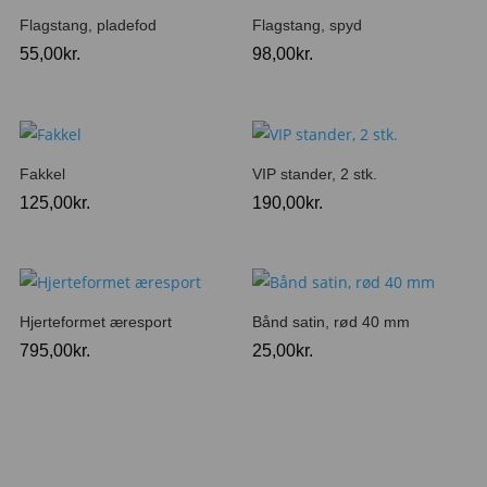
Flagstang, pladefod
Flagstang, spyd
55,00
kr.
98,00
kr.
Fakkel
VIP stander, 2 stk.
125,00
kr.
190,00
kr.
Hjerteformet æresport
Bånd satin, rød 40 mm
795,00
kr.
25,00
kr.