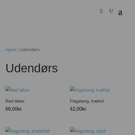
Hjem
/ Udendørs
Udendørs
Rød løber
Flagstang, træfod
66,00
kr.
42,00
kr.