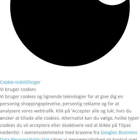
Cookie-indstillinger
Vi bruger cookies
Vi bruger cookies og lignende teknologier for at give dig en
personlig shoppingoplevelse, personlig reklame og for at
analysere vores webtrafik. Klik på 'Accepter alle og luk', hvis du
ønsker at tillade alle cookies. Alternativt kan du vælge, hvilke typer
cookies du vil acceptere eller deaktivere ved at klikke på Tilpas
nedenfor. I overensstemmelse med kravene fra
Googles Business
Data Responsibility Site
sikrer vi gennemsigtighed og kontrol over