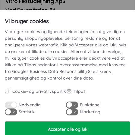
Vitro Festudlejning ApS
Ved Faurgården 5A
4300 Holbæk
Vi bruger cookies
CVR. 46093364
Vi bruger cookies og lignende teknologier for at give dig en
personlig shoppingoplevelse, personlig reklame og for at
analysere vores webtrafik. Klik på 'Accepter alle og luk', hvis
du ønsker at tillade alle cookies. Alternativt kan du vælge,
hvilke typer cookies du vil acceptere eller deaktivere ved at
klikke på Tilpas nedenfor. I overensstemmelse med kravene
fra
Googles Business Data Responsibility Site
sikrer vi
gennemsigtighed og kontrol over dine data.
Leje- og købsbetingelser
Cookie- og privatlivspolitik
Tilpas
Cookie- og privatlivspolitik
Typiske spørgsmål
Nødvendig
Funktionel
Statistik
Marketing
Inspiration
Accepter alle og luk
Manualer