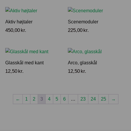
Aktiv højtaler
Scenemoduler
450,00
kr.
225,00
kr.
Glasskål med kant
Arco, glasskål
12,50
kr.
12,50
kr.
←
1
2
3
4
5
6
…
23
24
25
→