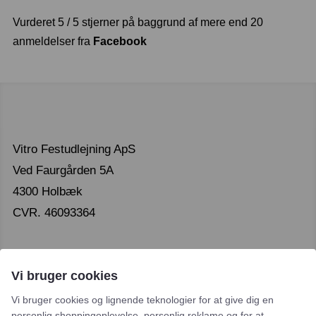
Vurderet 5 / 5 stjerner på baggrund af mere end 20
anmeldelser fra
Facebook
Vitro Festudlejning ApS
Ved Faurgården 5A
4300 Holbæk
CVR. 46093364
Vi bruger cookies
Vi bruger cookies og lignende teknologier for at give dig en
personlig shoppingoplevelse, personlig reklame og for at