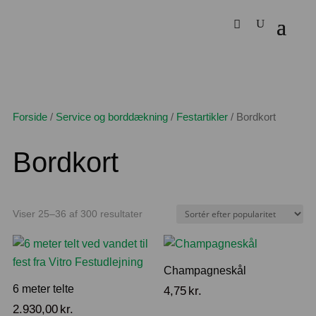
Forside
/
Service og borddækning
/
Festartikler
/
Bordkort
Bordkort
Sorteret
Viser 25–36 af 300 resultater
efter
popularitet
Champagneskål
6 meter telte
4,75
kr.
2.930,00
kr.