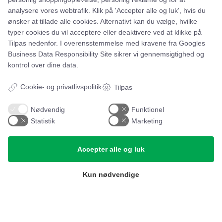
Leje- og købsbetingelser
analysere vores webtrafik. Klik på 'Accepter alle og luk', hvis du
Cookie- og privatlivspolitik
ønsker at tillade alle cookies. Alternativt kan du vælge, hvilke
typer cookies du vil acceptere eller deaktivere ved at klikke på
Typiske spørgsmål
Tilpas nedenfor. I overensstemmelse med kravene fra
Googles
Business Data Responsibility Site
sikrer vi gennemsigtighed og
Inspiration
kontrol over dine data.
Manualer
Cookie- og privatlivspolitik
Tilpas
Samarbejdspartnere
Nødvendig
Funktionel
Statistik
Marketing
Referencer
Accepter alle og luk
Tlf. nr.
59 43 11 32
vitro@vitroudlejning.dk
Kun nødvendige
ÅBNINGSTIDER PÅ VORES ADRESSE:
Mandag: 09.00 – 15.00 og Fredag: 09.00 – 15.00