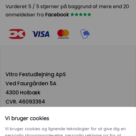
Vurderet 5 / 5 stjerner på baggrund af mere end 20
anmeldelser fra
Facebook
Vitro Festudlejning ApS
Ved Faurgården 5A
4300 Holbæk
CVR. 46093364
Vi bruger cookies
Vi bruger cookies og lignende teknologier for at give dig en
personlig shoppingoplevelse, personlig reklame og for at