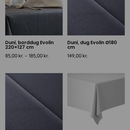
Duni, borddug Evolin
Duni, dug Evolin Ø180
220×127 cm
cm
Prisinterval:
85,00
kr.
–
185,00
kr.
149,00
kr.
85,00kr.
til
185,00kr.