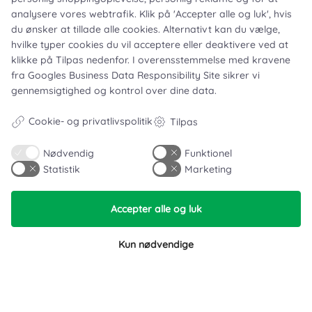
analysere vores webtrafik. Klik på 'Accepter alle og luk', hvis
du ønsker at tillade alle cookies. Alternativt kan du vælge,
hvilke typer cookies du vil acceptere eller deaktivere ved at
Leje- og købsbetingelser
klikke på Tilpas nedenfor. I overensstemmelse med kravene
Cookie- og privatlivspolitik
fra
Googles Business Data Responsibility Site
sikrer vi
gennemsigtighed og kontrol over dine data.
Typiske spørgsmål
Inspiration
Cookie- og privatlivspolitik
Tilpas
Nødvendig
Funktionel
Manualer
Statistik
Marketing
Samarbejdspartnere
Accepter alle og luk
Referencer
Kun nødvendige
Tlf. nr.
59 43 11 32
vitro@vitroudlejning.dk
ÅBNINGSTIDER PÅ VORES ADRESSE: