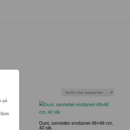
k på
Tilpas
rvet
Duni, servietter ensfarvet 48×48 cm,
40 stk.