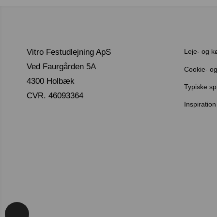
Vitro Festudlejning ApS
Leje- og k
Ved Faurgården 5A
Cookie- og 
4300 Holbæk
Typiske s
CVR. 46093364
Inspiration