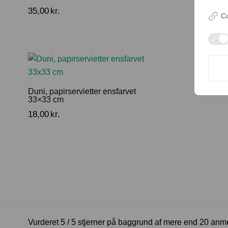
35,00
kr.
160,00
kr
Co
Duni, papirservietter ensfarvet
33×33 cm
18,00
kr.
Vurderet 5 / 5 stjerner på baggrund af mere end 20 anm