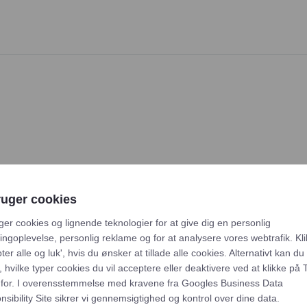
ruger cookies
ger cookies og lignende teknologier for at give dig en personlig
ngoplevelse, personlig reklame og for at analysere vores webtrafik. Kli
ter alle og luk', hvis du ønsker at tillade alle cookies. Alternativt kan du
 hvilke typer cookies du vil acceptere eller deaktivere ved at klikke på 
for. I overensstemmelse med kravene fra
Googles Business Data
vietter ensfarvet 40×40 cm,
Duni, papirservietter ensfa
sibility Site
sikrer vi gennemsigtighed og kontrol over dine data.
40×40 cm