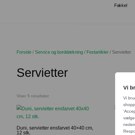
Fakkel
Forside
/
Service og borddækning
/
Festartikler
/
Servietter
Servietter
Vi b
Sorteret
Viser 5 resultater
Vi bru
efter
shoppi
'Accep
popularitet
vælge,
neden
Duni, servietter ensfarvet 40×40 cm,
Duni, ser
Respon
12 stk.
45 stk.