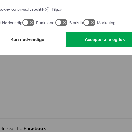
.
25,00
kr.
okie- og privatlivspolitik
Tilpas
Nødvendig
Funktionel
Statistik
Marketing
Kun nødvendige
Accepter alle og luk
eldelser fra
Facebook