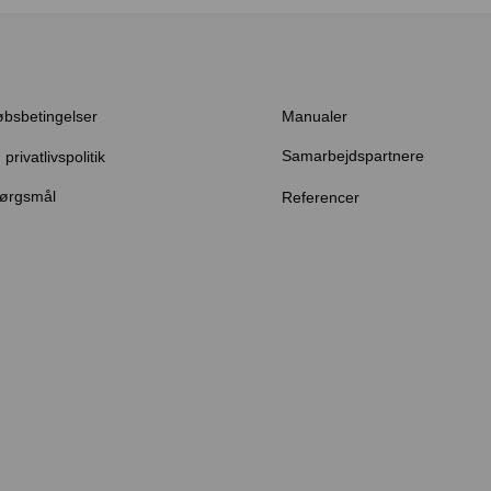
øbsbetingelser
Manualer
Samarbejdspartnere
privatlivspolitik
pørgsmål
Referencer