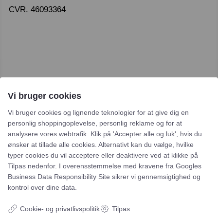
CVR. 46093364
Leje- og købsbetingelser
Vi bruger cookies
Cookie- og privatlivspolitik
Vi bruger cookies og lignende teknologier for at give dig en
Typiske spørgsmål
personlig shoppingoplevelse, personlig reklame og for at
analysere vores webtrafik. Klik på 'Accepter alle og luk', hvis du
Inspiration
ønsker at tillade alle cookies. Alternativt kan du vælge, hvilke
typer cookies du vil acceptere eller deaktivere ved at klikke på
Manualer
Tilpas nedenfor. I overensstemmelse med kravene fra
Googles
Business Data Responsibility Site
sikrer vi gennemsigtighed og
Samarbejdspartnere
kontrol over dine data.
Referencer
Cookie- og privatlivspolitik
Tilpas