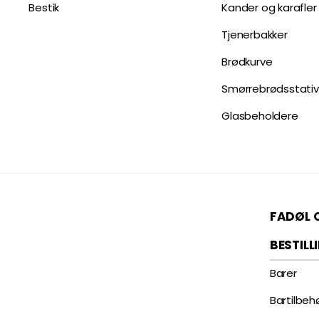
Bestik
Kander og karafler
Tjenerbakker
Brødkurve
Smørrebrødsstativ
Glasbeholdere
FADØL 
BESTILL
Barer
Bartilbeh