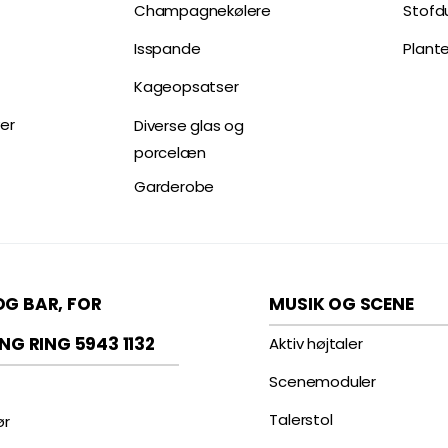
Champagnekølere
Stofd
Isspande
Plant
Kageopsatser
er
Diverse glas og
porcelæn
Garderobe
OG BAR, FOR
MUSIK OG SCENE
ING RING 5943 1132
Aktiv højtaler
Scenemoduler
Talerstol
ør