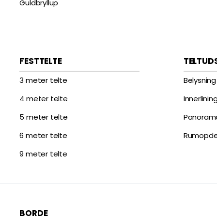
Guldbryllup
FESTTELTE
TELTUD
3 meter telte
Belysning
4 meter telte
Innerlinin
5 meter telte
Panoram
6 meter telte
Rumopde
9 meter telte
BORDE