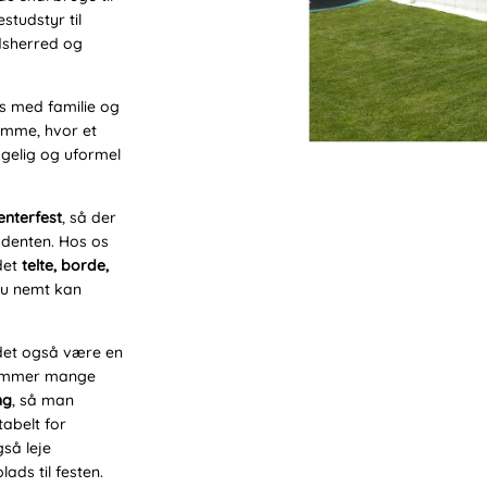
estudstyr til
dsherred og
res med familie og
emme, hvor et
gelig og uformel
denterfest
, så der
udenten. Hos os
det
telte, borde,
du nemt kan
n det også være en
 kommer mange
ng
, så man
tabelt for
så leje
plads til festen.