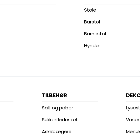
Stole
Barstol
Barnestol
Hynder
TILBEHØR
DEK
Salt og peber
Lyses
Sukkerflødesæt
Vaser
Askebægere
Menuk