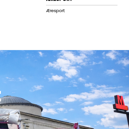
Æresport
t