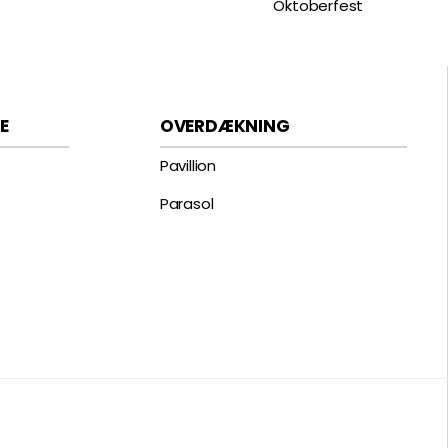
Oktoberfest
E
OVERDÆKNING
Pavillion
Parasol