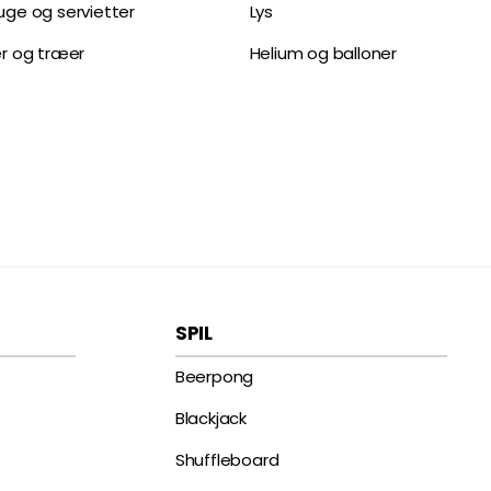
uge og servietter
Lys
er og træer
Helium og balloner
SPIL
Beerpong
Blackjack
Shuffleboard