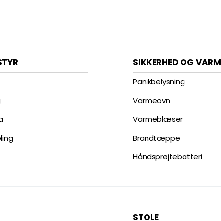
STYR
SIKKERHED OG VARM
Panikbelysning
g
Varmeovn
a
Varmeblæser
ling
Brandtæppe
Håndsprøjtebatteri
STOLE