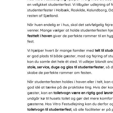
en vellykket studenterfest. Vi tilbyder udlejning af f
studenterfester i Holbæk, Roskilde, Kalundborg, O
resten af Sjælland.
Når huen endelig er i hus, skal det selvfølgelig fej
venner. Mange vælger at holde studenterfesten hj
festtelt i haven
giver de perfekte rammer til en hyg
fest.
Vi hjælper hvert år mange familier med
telt til stu
er god plads til både gæster, mad og fejring af st
kan du samle det hele ét sted. Vi udlejer blandt an
stole, service, duge og glas til studenterfester
, så 
skabe de perfekte rammer om festen.
Når studenterfesten holdes i haven eller i telt, ka
god idé at tænke på de praktiske ting. Hvis der
gæster, kan en
toiletvogn være en rigtig god løsni
undgår kø til husets toilet og gør det mere komfor
gæsterne. Hos Vitro Festudlejning kan du derfor og
toiletvogn til studenterfest
, så alle faciliteter er på 