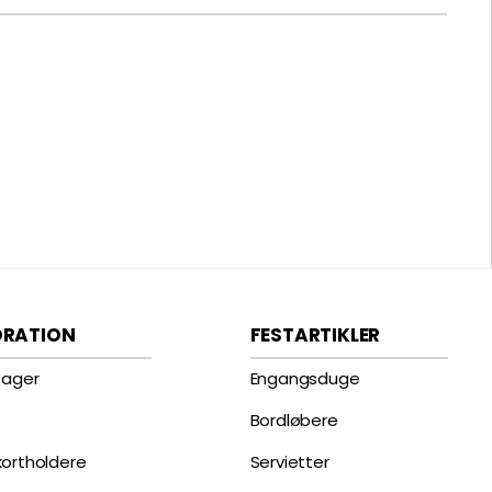
ORATION
FESTARTIKLER
tager
Engangsduge
Bordløbere
ortholdere
Servietter