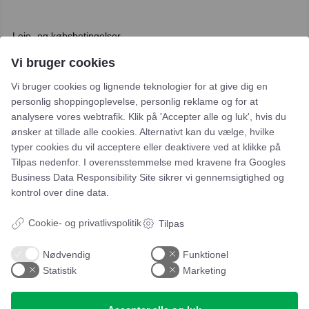
Leje- og købsbetingelser
Cookie- og privatlivspolitik
Vi bruger cookies
Typiske spørgsmål
Vi bruger cookies og lignende teknologier for at give dig en
personlig shoppingoplevelse, personlig reklame og for at
Inspiration
analysere vores webtrafik. Klik på 'Accepter alle og luk', hvis du
ønsker at tillade alle cookies. Alternativt kan du vælge, hvilke
typer cookies du vil acceptere eller deaktivere ved at klikke på
Manualer
Tilpas nedenfor. I overensstemmelse med kravene fra
Googles
Samarbejdspartnere
Business Data Responsibility Site
sikrer vi gennemsigtighed og
kontrol over dine data.
Referencer
Cookie- og privatlivspolitik
Tilpas
Tlf. nr.
59 43 11 32
Nødvendig
Funktionel
vitro@vitroudlejning.dk
Statistik
Marketing
ÅBNINGSTIDER PÅ VORES ADRESSE: