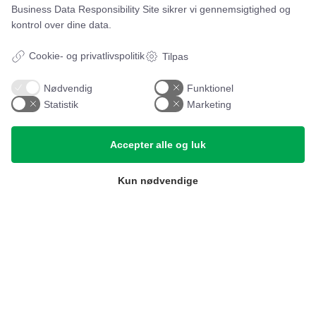
Business Data Responsibility Site
sikrer vi gennemsigtighed og
Leje- og købsbetingelser
kontrol over dine data.
Cookie- og privatlivspolitik
Cookie- og privatlivspolitik
Tilpas
Typiske spørgsmål
Nødvendig
Funktionel
Inspiration
Statistik
Marketing
Manualer
Accepter alle og luk
Samarbejdspartnere
Kun nødvendige
Referencer
Tlf. nr.
59 43 11 32
vitro@vitroudlejning.dk
ÅBNINGSTIDER PÅ VORES ADRESSE:
Mandag: 09.00 – 15.00 og Fredag: 09.00 – 15.00