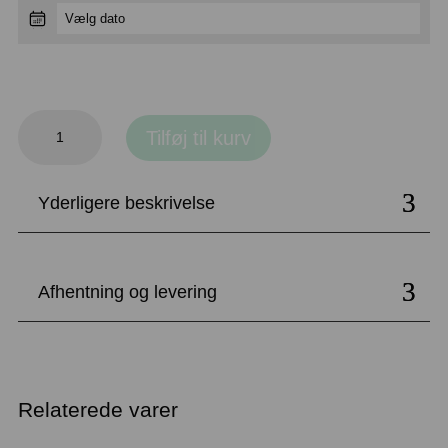
3
Tilføj til kurv
meter
telte
Yderligere beskrivelse
antal
Afhentning og levering
Relaterede varer