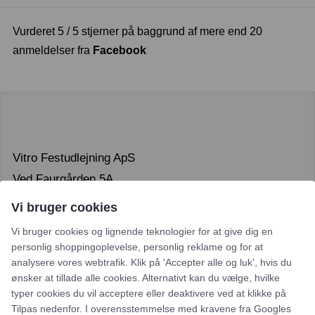
Vurderet 5 / 5 stjerner på baggrund af mere end 20
anmeldelser fra
Facebook
Vitro Festudlejning ApS
Ved Faurgården 5A
4300 Holbæk
Vi bruger cookies
CVR. 46093364
Vi bruger cookies og lignende teknologier for at give dig en
personlig shoppingoplevelse, personlig reklame og for at
analysere vores webtrafik. Klik på 'Accepter alle og luk', hvis du
ønsker at tillade alle cookies. Alternativt kan du vælge, hvilke
typer cookies du vil acceptere eller deaktivere ved at klikke på
Tilpas nedenfor. I overensstemmelse med kravene fra
Googles