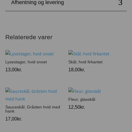
Afhentning og levering
Relaterede varer
Lysestager, hvid snoet
Skål, hvid firkantet
13,00
kr.
18,00
kr.
Fleur, glasskål
Sauceskål, Gråsten hvid med
12,50
kr.
hank
17,00
kr.