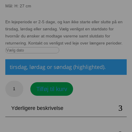
Mål: H: 27 cm
En lejeperiode er 2-5 dage, og kan ikke starte eller slutte på en
tirsdag, lørdag eller søndag. Vælg venligst en startdato for
hvornår du ønsker at modtage varerne samt slutdato for
returnering. Kontakt os venligst ved leje over længere perioder.
tirsdag, lørdag or søndag (highlighted).
5-
Tilføj til kurv
armet
lysestage,
guld
Yderligere beskrivelse
antal