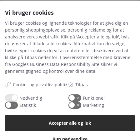
CVR. 46093364
Vi bruger cookies
Vi bruger cookies og lignende teknologier for at give dig en
personlig shoppingoplevelse, personlig reklame og for at
analysere vores webtrafik. Klik på 'Accepter alle og luk', hvis
du ønsker at tillade alle cookies. Alternativt kan du vælge,
Leje- og købsbetingelser
hvilke typer cookies du vil acceptere eller deaktivere ved at
klikke på Tilpas nedenfor. I overensstemmelse med kravene
Cookie- og privatlivspolitik
fra
Googles Business Data Responsibility Site
sikrer vi
Typiske spørgsmål
gennemsigtighed og kontrol over dine data.
Inspiration
Cookie- og privatlivspolitik
Tilpas
Nødvendig
Funktionel
Manualer
Statistik
Marketing
Samarbejdspartnere
Referencer
Accepter alle og luk
Tlf. nr.
59 43 11 32
Kun nødvendige