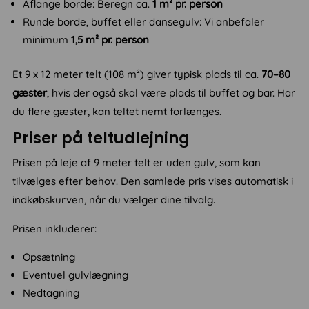
Aflange borde: Beregn ca.
1 m² pr. person
Runde borde, buffet eller dansegulv: Vi anbefaler
minimum
1,5 m² pr. person
Et 9 x 12 meter telt (108 m²) giver typisk plads til ca.
70–80
gæster
, hvis der også skal være plads til buffet og bar. Har
du flere gæster, kan teltet nemt forlænges.
Priser på teltudlejning
Prisen på leje af 9 meter telt er uden gulv, som kan
tilvælges efter behov. Den samlede pris vises automatisk i
indkøbskurven, når du vælger dine tilvalg.
Prisen inkluderer:
Opsætning
Eventuel gulvlægning
Nedtagning