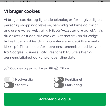
Vurderet 5 / 5 stjerner på baggrund af mere end 20
anmeldelser fra
Facebook
Vi bruger cookies
Vi bruger cookies og lignende teknologier for at give dig en
personlig shoppingoplevelse, personlig reklame og for at
analysere vores webtrafik. Klik på 'Accepter alle og luk', hvis
du ønsker at tillade alle cookies. Alternativt kan du vælge,
hvilke typer cookies du vil acceptere eller deaktivere ved at
klikke på Tilpas nedenfor. I overensstemmelse med kravene
fra
Googles Business Data Responsibility Site
sikrer vi
Vitro Festudlejning ApS
gennemsigtighed og kontrol over dine data.
Ved Faurgården 5A
Cookie- og privatlivspolitik
Tilpas
4300 Holbæk
CVR. 46093364
Nødvendig
Funktionel
Statistik
Marketing
Accepter alle og luk