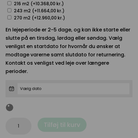
216 m2 (+
10.368,00
kr.
)
243 m2 (+
11.664,00
kr.
)
270 m2 (+
12.960,00
kr.
)
En lejeperiode er 2-5 dage, og kan ikke starte eller
slutte på en tirsdag, lørdag eller søndag. Vælg
venligst en startdato for hvornår du ønsker at
modtage varerne samt slutdato for returnering.
Kontakt os venligst ved leje over længere
perioder.
9
Tilføj til kurv
meter