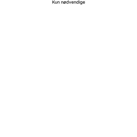
Kun nødvendige
Leje- og købsbetingelser
Cookie- og privatlivspolitik
Typiske spørgsmål
Inspiration
Manualer
Samarbejdspartnere
Referencer
Tlf. nr.
59 43 11 32
vitro@vitroudlejning.dk