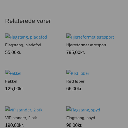
Relaterede varer
Flagstang, pladefod
Hjerteformet æresport
55,00
kr.
795,00
kr.
Fakkel
Rød løber
125,00
kr.
66,00
kr.
VIP stander, 2 stk.
Flagstang, spyd
190,00
kr.
98,00
kr.