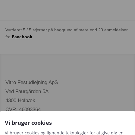
Vurderet 5 / 5 stjerner på baggrund af mere end 20 anmeldelser
fra
Facebook
Vitro Festudlejning ApS
Ved Faurgården 5A
4300 Holbæk
CVR. 46093364
Vi bruger cookies
Vi bruger cookies og lignende teknologier for at give dig en