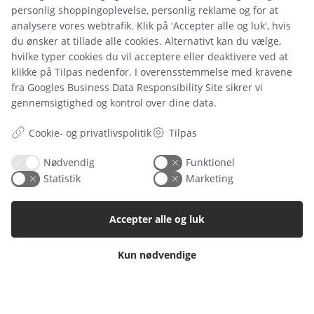
personlig shoppingoplevelse, personlig reklame og for at
analysere vores webtrafik. Klik på 'Accepter alle og luk', hvis
du ønsker at tillade alle cookies. Alternativt kan du vælge,
Leje- og købsbetingelser
hvilke typer cookies du vil acceptere eller deaktivere ved at
Cookie- og privatlivspolitik
klikke på Tilpas nedenfor. I overensstemmelse med kravene
fra
Googles Business Data Responsibility Site
sikrer vi
Typiske spørgsmål
gennemsigtighed og kontrol over dine data.
Inspiration
Cookie- og privatlivspolitik
Tilpas
Manualer
Nødvendig
Funktionel
Samarbejdspartnere
Statistik
Marketing
Referencer
Accepter alle og luk
Tlf. nr.
59 43 11 32
Kun nødvendige
vitro@vitroudlejning.dk
ÅBNINGSTIDER PÅ VORES ADRESSE: