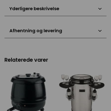
liter
Yderligere beskrivelse
antal
Afhentning og levering
Relaterede varer