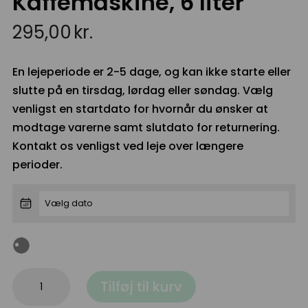
Kaffemaskine, 6 liter
295,00
kr.
En lejeperiode er 2-5 dage, og kan ikke starte eller
slutte på en tirsdag, lørdag eller søndag. Vælg
venligst en startdato for hvornår du ønsker at
modtage varerne samt slutdato for returnering.
Kontakt os venligst ved leje over længere
perioder.
Kaffemaskine,
Tilføj til kurv
6