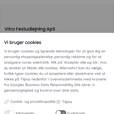
Vitro Festudlejning ApS
Ved Faurgården 5A
Vi bruger cookies
4300 Holbæk
CVR. 46093364
Vi bruger cookies og lignende teknologier for at give dig en
personlig shoppingoplevelse, personlig reklame og for at
analysere vores webtrafik. Klik på 'Accepter alle og luk', hvis
du ønsker at tillade alle cookies. Alternativt kan du vælge,
hvilke typer cookies du vil acceptere eller deaktivere ved at
klikke på Tilpas nedenfor. I overensstemmelse med kravene
fra
Googles Business Data Responsibility Site
sikrer vi
gennemsigtighed og kontrol over dine data.
Leje- og købsbetingelser
Cookie- og privatlivspolitik
Tilpas
Cookie- og privatlivspolitik
Nødvendig
Funktionel