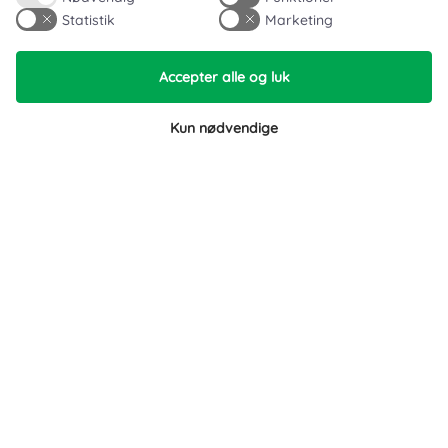
Typiske spørgsmål
Statistik
Marketing
Inspiration
Accepter alle og luk
Manualer
Kun nødvendige
Samarbejdspartnere
Referencer
Tlf. nr.
59 43 11 32
vitro@vitroudlejning.dk
ÅBNINGSTIDER PÅ VORES ADRESSE:
Mandag: 09.00 – 15.00 og Fredag: 09.00 – 15.00
ÅBNINGSTIDER PÅ TELEFON:
Mandag, tirsdag, torsdag og fredag: 9.00 – 15.00