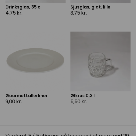
Drinksglas, 35 cl
Sjusglas, glat, lille
4,75
kr.
3,75
kr.
Gourmettallerkner
Ølkrus 0,3 l
9,00
kr.
5,50
kr.
Vurderet 5 / 5 stjerner på baggrund af mere end 20