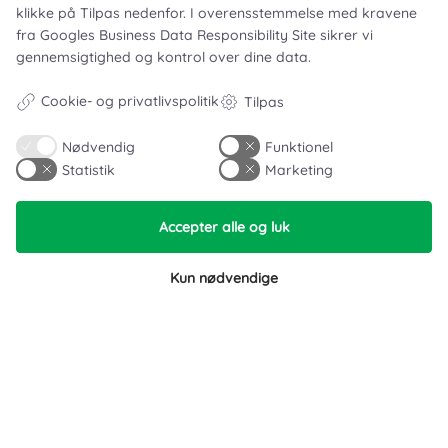
klikke på Tilpas nedenfor. I overensstemmelse med kravene
fra
Googles Business Data Responsibility Site
sikrer vi
Leje- og købsbetingelser
gennemsigtighed og kontrol over dine data.
Cookie- og privatlivspolitik
Cookie- og privatlivspolitik
Tilpas
Typiske spørgsmål
Nødvendig
Funktionel
Inspiration
Statistik
Marketing
Manualer
Accepter alle og luk
Samarbejdspartnere
Kun nødvendige
Referencer
Tlf. nr.
59 43 11 32
vitro@vitroudlejning.dk
ÅBNINGSTIDER PÅ VORES ADRESSE: