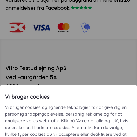
anmeldelser fra
Facebook
Vitro Festudlejning ApS
Ved Faurgården 5A
4300 Holbæk
CVR. 46093364
Vi bruger cookies
Vi bruger cookies og lignende teknologier for at give dig en
personlig shoppingoplevelse, personlig reklame og for at
analysere vores webtrafik. Klik på 'Accepter alle og luk', hvis
du ønsker at tillade alle cookies. Alternativt kan du vælge,
hvilke typer cookies du vil acceptere eller deaktivere ved at