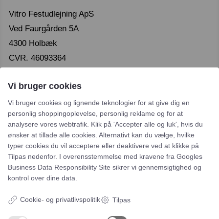
Vitro Festudlejning ApS
Ved Faurgården 5A
4300 Holbæk
CVR. 46093364
Vi bruger cookies
Vi bruger cookies og lignende teknologier for at give dig en
personlig shoppingoplevelse, personlig reklame og for at
analysere vores webtrafik. Klik på 'Accepter alle og luk', hvis du
Leje- og købsbetingelser
ønsker at tillade alle cookies. Alternativt kan du vælge, hvilke
typer cookies du vil acceptere eller deaktivere ved at klikke på
Cookie- og privatlivspolitik
Tilpas nedenfor. I overensstemmelse med kravene fra
Googles
Business Data Responsibility Site
sikrer vi gennemsigtighed og
Typiske spørgsmål
kontrol over dine data.
Inspiration
Cookie- og privatlivspolitik
Tilpas
Manualer