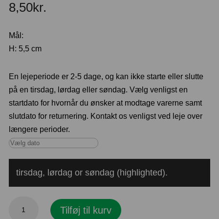
8,50
kr.
Mål:
H: 5,5 cm
En lejeperiode er 2-5 dage, og kan ikke starte eller slutte
på en tirsdag, lørdag eller søndag. Vælg venligst en
startdato for hvornår du ønsker at modtage varerne samt
slutdato for returnering. Kontakt os venligst ved leje over
længere perioder.
tirsdag, lørdag or søndag (highlighted).
Salt
Tilføj til kurv
og