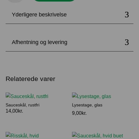
pebersæt,
Yderligere beskrivelse
hvid
firkantet
antal
Afhentning og levering
Relaterede varer
Sauceskål, rustfri
Lysestage, glas
14,00
kr.
9,00
kr.