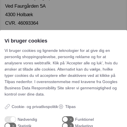
Ved Faurgården 5A
4300 Holbæk
CVR. 46093364
Vi bruger cookies
Vi bruger cookies og lignende teknologier for at give dig en
personlig shoppingoplevelse, personlig reklame og for at
analysere vores webtrafik. Klik på 'Accepter alle og luk', hvis du
Leje- og købsbetingelser
ønsker at tillade alle cookies. Alternativt kan du vælge, hvilke
typer cookies du vil acceptere eller deaktivere ved at klikke på
Cookie- og privatlivspolitik
Tilpas nedenfor. I overensstemmelse med kravene fra
Googles
Typiske spørgsmål
Business Data Responsibility Site
sikrer vi gennemsigtighed og
kontrol over dine data.
Inspiration
Cookie- og privatlivspolitik
Tilpas
Manualer
Nødvendig
Funktionel
Samarbejdspartnere
Statistik
Marketing