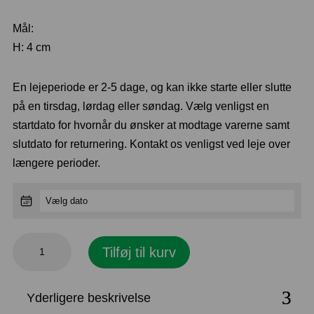
Mål:
H: 4 cm
En lejeperiode er 2-5 dage, og kan ikke starte eller slutte
på en tirsdag, lørdag eller søndag. Vælg venligst en
startdato for hvornår du ønsker at modtage varerne samt
slutdato for returnering. Kontakt os venligst ved leje over
længere perioder.
Salt
Tilføj til kurv
og
pebersæt,
Yderligere beskrivelse
hvid