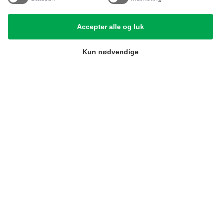
Referencer
Accepter alle og luk
Tlf. nr.
59 43 11 32
Kun nødvendige
vitro@vitroudlejning.dk
ÅBNINGSTIDER PÅ VORES ADRESSE:
Mandag: 09.00 – 15.00 og Fredag: 09.00 – 15.00
ÅBNINGSTIDER PÅ TELEFON:
Mandag, tirsdag, torsdag og fredag: 9.00 – 15.00
(Onsdag lukket)
Cookie-indstillinger