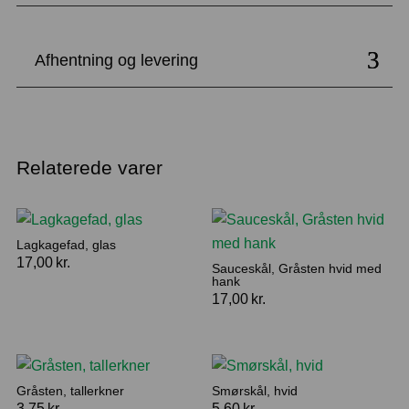
lille
antal
Afhentning og levering
Relaterede varer
Lagkagefad, glas
17,00
kr.
Sauceskål, Gråsten hvid med
hank
17,00
kr.
Gråsten, tallerkner
Smørskål, hvid
3,75
kr.
5,60
kr.