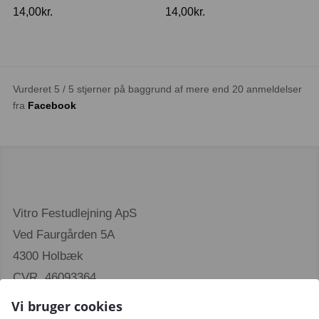
14,00
kr.
14,00
kr.
Vurderet 5 / 5 stjerner på baggrund af mere end 20 anmeldelser
fra
Facebook
Vitro Festudlejning ApS
Ved Faurgården 5A
4300 Holbæk
CVR. 46093364
Vi bruger cookies