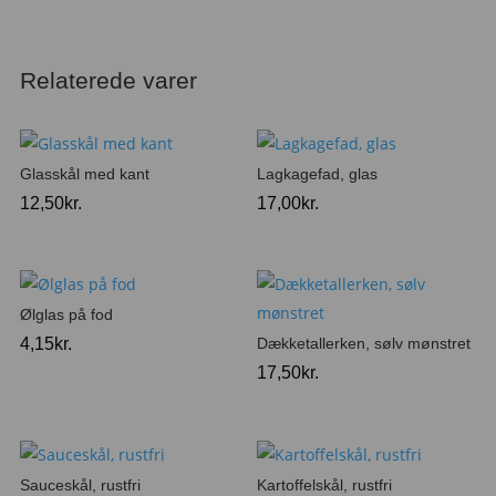
Relaterede varer
Glasskål med kant
Lagkagefad, glas
12,50
kr.
17,00
kr.
Ølglas på fod
4,15
kr.
Dækketallerken, sølv mønstret
17,50
kr.
Sauceskål, rustfri
Kartoffelskål, rustfri