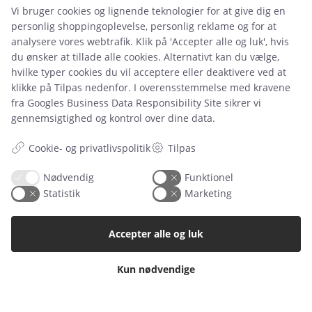
Vi bruger cookies og lignende teknologier for at give dig en
personlig shoppingoplevelse, personlig reklame og for at
analysere vores webtrafik. Klik på 'Accepter alle og luk', hvis
du ønsker at tillade alle cookies. Alternativt kan du vælge,
Leje- og købsbetingelser
hvilke typer cookies du vil acceptere eller deaktivere ved at
klikke på Tilpas nedenfor. I overensstemmelse med kravene
Cookie- og privatlivspolitik
fra
Googles Business Data Responsibility Site
sikrer vi
Typiske spørgsmål
gennemsigtighed og kontrol over dine data.
Inspiration
Cookie- og privatlivspolitik
Tilpas
Manualer
Nødvendig
Funktionel
Statistik
Marketing
Samarbejdspartnere
Referencer
Accepter alle og luk
Tlf. nr.
59 43 11 32
Kun nødvendige
vitro@vitroudlejning.dk