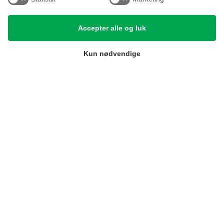
Referencer
Accepter alle og luk
Tlf. nr.
59 43 11 32
Kun nødvendige
vitro@vitroudlejning.dk
ÅBNINGSTIDER PÅ VORES ADRESSE:
Mandag: 09.00 – 15.00 og Fredag: 09.00 – 15.00
ÅBNINGSTIDER PÅ TELEFON:
Mandag, tirsdag, torsdag og fredag: 9.00 – 15.00
(Onsdag lukket)
Cookie-indstillinger