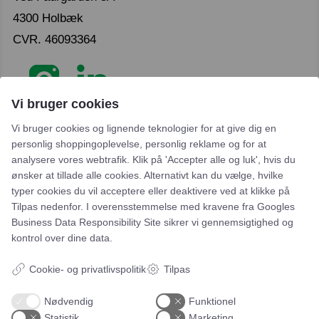
4300 Holbæk
CVR. 46093364
Vi bruger cookies
Vi bruger cookies og lignende teknologier for at give dig en
personlig shoppingoplevelse, personlig reklame og for at
analysere vores webtrafik. Klik på 'Accepter alle og luk', hvis du
Leje- og købsbetingelser
ønsker at tillade alle cookies. Alternativt kan du vælge, hvilke
typer cookies du vil acceptere eller deaktivere ved at klikke på
Cookie- og privatlivspolitik
Tilpas nedenfor. I overensstemmelse med kravene fra
Googles
Typiske spørgsmål
Business Data Responsibility Site
sikrer vi gennemsigtighed og
kontrol over dine data.
Inspiration
Cookie- og privatlivspolitik
Tilpas
Manualer
Nødvendig
Funktionel
Samarbejdspartnere
Statistik
Marketing