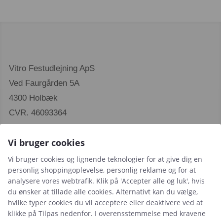
Vitro Festudlejning ApS
Ved Faurgården 5A
4300 Holbæk
CVR. 46093364
Vi bruger cookies
Vi bruger cookies og lignende teknologier for at give dig en
personlig shoppingoplevelse, personlig reklame og for at
analysere vores webtrafik. Klik på 'Accepter alle og luk', hvis
Leje- og købsbetingelser
du ønsker at tillade alle cookies. Alternativt kan du vælge,
hvilke typer cookies du vil acceptere eller deaktivere ved at
Cookie- og privatlivspolitik
klikke på Tilpas nedenfor. I overensstemmelse med kravene
Typiske spørgsmål