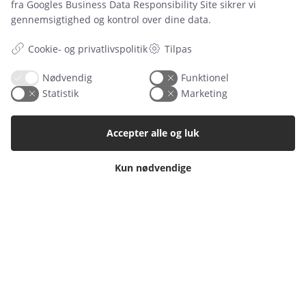
fra
Googles Business Data Responsibility Site
sikrer vi
gennemsigtighed og kontrol over dine data.
Inspiration
Cookie- og privatlivspolitik
Tilpas
Manualer
Nødvendig
Funktionel
Samarbejdspartnere
Statistik
Marketing
Referencer
Accepter alle og luk
Tlf. nr.
59 43 11 32
vitro@vitroudlejning.dk
Kun nødvendige
ÅBNINGSTIDER PÅ VORES ADRESSE:
Mandag: 09.00 – 15.00 og Fredag: 09.00 – 15.00
ÅBNINGSTIDER PÅ TELEFON:
Mandag, tirsdag, torsdag og fredag: 9.00 – 15.00
(Onsdag lukket)