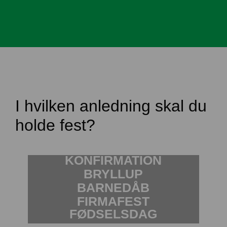
I hvilken anledning skal du
holde fest?
KONFIRMATION
BRYLLUP
BARNEDÅB
FIRMAFEST
FØDSELSDAG