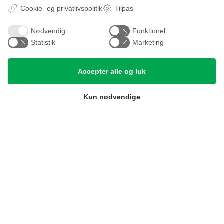
Vurderet 5 / 5 stjerner på baggrund af mere end 20
Cookie- og privatlivspolitik
Tilpas
anmeldelser fra
Facebook
Nødvendig
Funktionel
Statistik
Marketing
Accepter alle og luk
Vitro Festudlejning ApS
Kun nødvendige
Ved Faurgården 5A
4300 Holbæk
CVR. 46093364
Leje- og købsbetingelser