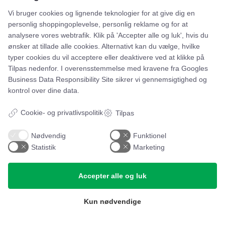
Vi bruger cookies og lignende teknologier for at give dig en
personlig shoppingoplevelse, personlig reklame og for at
Leje- og købsbetingelser
analysere vores webtrafik. Klik på 'Accepter alle og luk', hvis du
ønsker at tillade alle cookies. Alternativt kan du vælge, hvilke
Cookie- og privatlivspolitik
typer cookies du vil acceptere eller deaktivere ved at klikke på
Typiske spørgsmål
Tilpas nedenfor. I overensstemmelse med kravene fra
Googles
Business Data Responsibility Site
sikrer vi gennemsigtighed og
Inspiration
kontrol over dine data.
Cookie- og privatlivspolitik
Tilpas
Manualer
Samarbejdspartnere
Nødvendig
Funktionel
Statistik
Marketing
Referencer
Accepter alle og luk
Tlf. nr.
59 43 11 32
vitro@vitroudlejning.dk
Kun nødvendige
ÅBNINGSTIDER PÅ VORES ADRESSE: