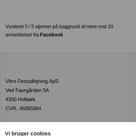
Vurderet 5 / 5 stjerner på baggrund af mere end 20
anmeldelser fra
Facebook
Vitro Festudlejning ApS
Ved Faurgården 5A
4300 Holbæk
CVR. 46093364
Vi bruger cookies