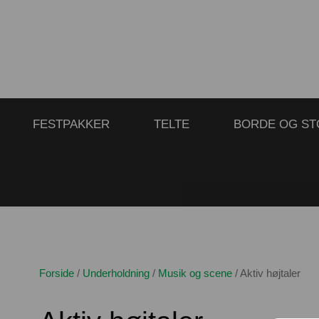
FESTPAKKER
TELTE
BORDE OG ST
Forside
/
Underholdning
/
Musik og scene
/
Aktiv højtaler