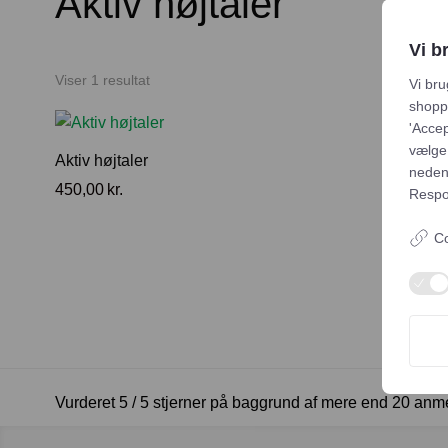
Aktiv højtaler
Vi b
Viser 1 resultat
Vi bru
shoppi
'Accep
vælge,
Aktiv højtaler
neden
450,00
kr.
Respon
Co
Vurderet 5 / 5 stjerner på baggrund af mere end 20 anm