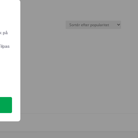
k på
Tilpas