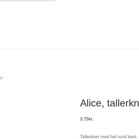
er
Alice, tallerk
3,75
kr.
Tallerkner med hel rund kant.