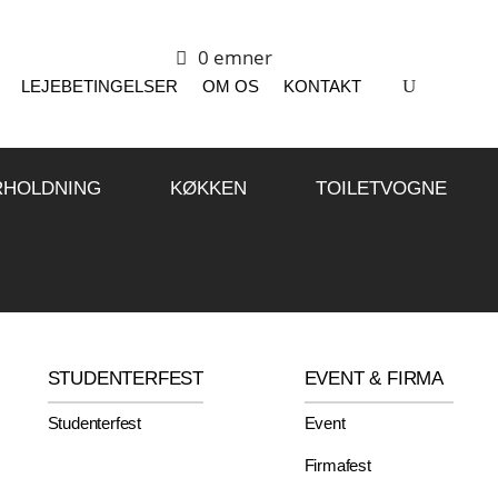
0 emner
LEJEBETINGELSER
OM OS
KONTAKT
RHOLDNING
KØKKEN
TOILETVOGNE
STUDENTERFEST
EVENT & FIRMA
Studenterfest
Event
Firmafest