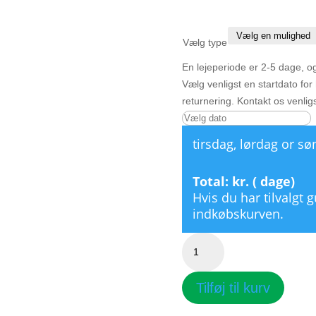
Vælg type
En lejeperiode er 2-5 dage, og 
Vælg venligst en startdato fo
returnering. Kontakt os venlig
tirsdag, lørdag or sø
Total:
kr. (
dage)
Hvis du har tilvalgt 
indkøbskurven.
Alice,
tallerkner
antal
Tilføj til kurv