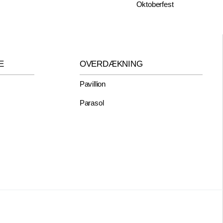
Oktoberfest
E
OVERDÆKNING
Pavillion
Parasol