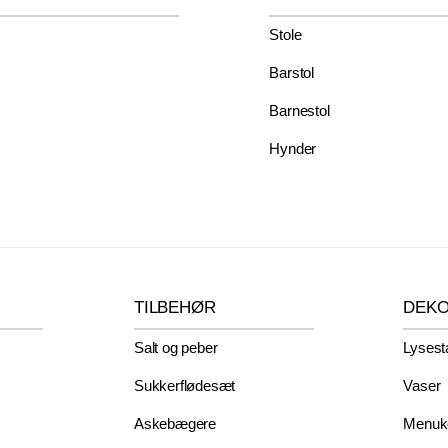
Stole
Barstol
Barnestol
Hynder
TILBEHØR
DEK
Salt og peber
Lysest
Sukkerflødesæt
Vaser
Askebægere
Menuko