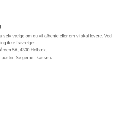
e
g
u selv vælge om du vil afhente eller om vi skal levere. Ved
ering ikke fravælges.
ården 5A, 4300 Holbæk.
 postnr. Se gerne i kassen.