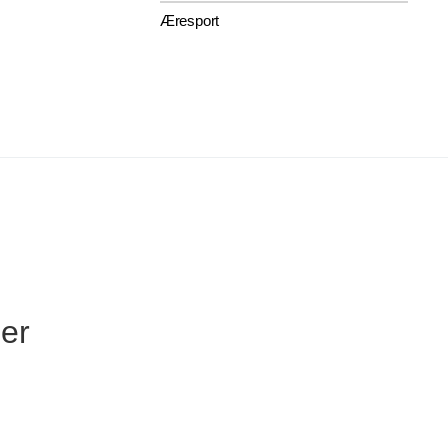
Æresport
ner