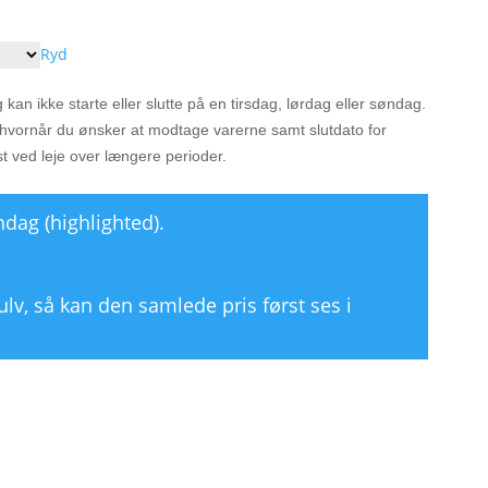
Ryd
kan ikke starte eller slutte på en tirsdag, lørdag eller søndag.
r hvornår du ønsker at modtage varerne samt slutdato for
st ved leje over længere perioder.
ndag (highlighted).
gulv, så kan den samlede pris først ses i