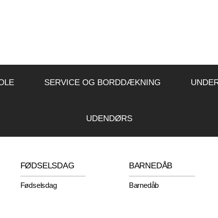
OLE
SERVICE OG BORDDÆKNING
UNDE
UDENDØRS
FØDSELSDAG
BARNEDÅB
Fødselsdag
Barnedåb