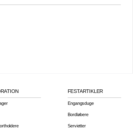
ORATION
FESTARTIKLER
ager
Engangsduge
Bordløbere
rtholdere
Servietter