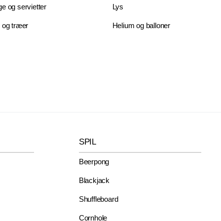
e og servietter
Lys
 og træer
Helium og balloner
SPIL
Beerpong
Blackjack
Shuffleboard
Cornhole