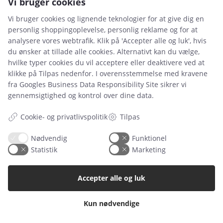
Vi bruger cookies
Vi bruger cookies og lignende teknologier for at give dig en
personlig shoppingoplevelse, personlig reklame og for at
analysere vores webtrafik. Klik på 'Accepter alle og luk', hvis
du ønsker at tillade alle cookies. Alternativt kan du vælge,
Leje- og købsbetingelser
hvilke typer cookies du vil acceptere eller deaktivere ved at
klikke på Tilpas nedenfor. I overensstemmelse med kravene
Cookie- og privatlivspolitik
fra
Googles Business Data Responsibility Site
sikrer vi
Typiske spørgsmål
gennemsigtighed og kontrol over dine data.
Inspiration
Cookie- og privatlivspolitik
Tilpas
Manualer
Nødvendig
Funktionel
Statistik
Marketing
Samarbejdspartnere
Referencer
Accepter alle og luk
Tlf. nr.
59 43 11 32
Kun nødvendige
vitro@vitroudlejning.dk