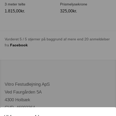
3 meter telte
Prismelysekrone
1.815,00
kr.
325,00
kr.
Vurderet 5 / 5 stjerner på baggrund af mere end 20 anmeldelser
fra
Facebook
Vitro Festudlejning ApS
Ved Faurgården 5A
4300 Holbæk
CVR. 46093364