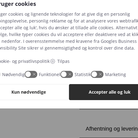
En lejeperiode er 2-5 dage, og 
ruger cookies
Vælg venligst en startdato fo
uger cookies og lignende teknologier for at give dig en personlig
returnering. Kontakt os venlig
ingoplevelse, personlig reklame og for at analysere vores webtrafik
cepter alle og luk', hvis du ønsker at tillade alle cookies. Alternativ
ge, hvilke typer cookies du vil acceptere eller deaktivere ved at kli
tirsdag, lørdag or sø
s nedenfor. I overensstemmelse med kravene fra
Googles Business
sibility Site
sikrer vi gennemsigtighed og kontrol over dine data.
okie- og privatlivspolitik
Tilpas
Chippendale,
Nødvendig
Funktionel
Statistik
Marketing
Tilføj til k
bestik
antal
Kun nødvendige
Accepter alle og luk
Yderligere beskrivels
Afhentning og leveri