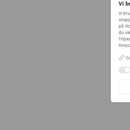
Vi b
Vi br
shopp
på 'Ac
du væl
Tilpa
Respon
Co