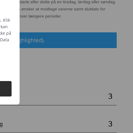
kan ikke starte eller slutte på en tirsdag, lørdag eller søndag.
r hvornår du ønsker at modtage varerne samt slutdato for
st ved leje over længere perioder.
. Klik
t kan
kke på
ndag (highlighted).
 Data
urv
e
ng