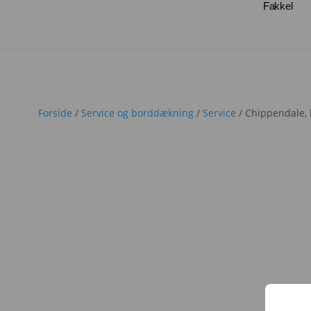
Fakkel
Forside
/
Service og borddækning
/
Service
/ Chippendale, 