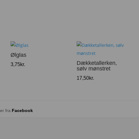
Ølglas
Dækketallerken,
3,75
kr.
sølv mønstret
17,50
kr.
er fra
Facebook