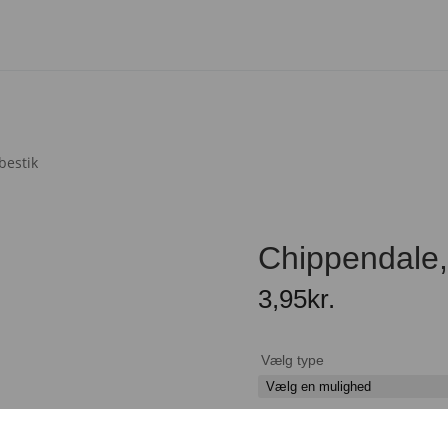
bestik
Chippendale,
3,95
kr.
Vælg type