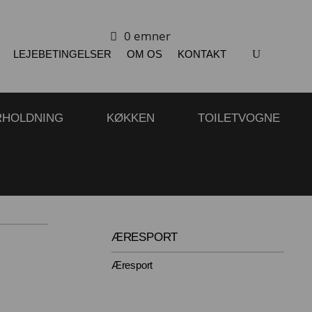
0 emner
LEJEBETINGELSER
OM OS
KONTAKT
RHOLDNING
KØKKEN
TOILETVOGNE
ÆRESPORT
Æresport