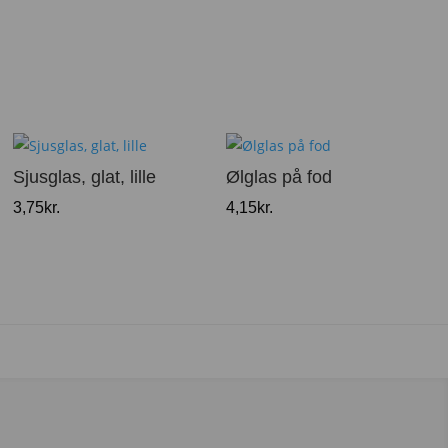
Sjusglas, glat, lille
Ølglas på fod
3,75
kr.
4,15
kr.