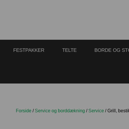
FESTPAKKER
TELTE
BORDE OG ST
Forside
/
Service og borddækning
/
Service
/ Grill, besti