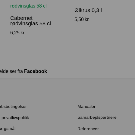
Ølkrus 0,3 l
Cabernet
5,50
kr.
rødvinsglas 58 cl
6,25
kr.
eldelser fra
Facebook
øbsbetingelser
Manualer
Samarbejdspartnere
privatlivspolitik
pørgsmål
Referencer