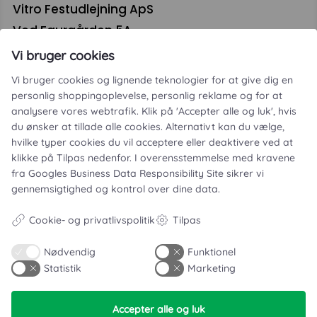
Vitro Festudlejning ApS
Ved Faurgården 5A
4300 Holbæk
Vi bruger cookies
CVR. 46093364
Vi bruger cookies og lignende teknologier for at give dig en
personlig shoppingoplevelse, personlig reklame og for at
analysere vores webtrafik. Klik på 'Accepter alle og luk', hvis
du ønsker at tillade alle cookies. Alternativt kan du vælge,
hvilke typer cookies du vil acceptere eller deaktivere ved at
klikke på Tilpas nedenfor. I overensstemmelse med kravene
fra
Googles Business Data Responsibility Site
sikrer vi
gennemsigtighed og kontrol over dine data.
Leje- og købsbetingelser
Cookie- og privatlivspolitik
Tilpas
Cookie- og privatlivspolitik
Typiske spørgsmål
Nødvendig
Funktionel
Statistik
Marketing
Inspiration
Accepter alle og luk