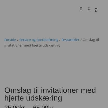
Forside
/
Service og borddækning
/
Festartikler
/ Omslag til
invitationer med hjerte udskæring
Omslag til invitationer med
hjerte udskæring
Prisinterval:
25,00
kr.
–
65,00
kr.