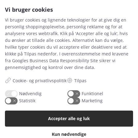
Vi bruger cookies
Vi bruger cookies og lignende teknologier for at give dig en
personlig shoppingoplevelse, personlig reklame og for at
analysere vores webtrafik. Klik på 'Accepter alle og luk', hvis
du ønsker at tillade alle cookies. Alternativt kan du vælge,
Leje- og købsbetingelser
hvilke typer cookies du vil acceptere eller deaktivere ved at
klikke på Tilpas nedenfor. I overensstemmelse med kravene
Cookie- og privatlivspolitik
fra
Googles Business Data Responsibility Site
sikrer vi
Typiske spørgsmål
gennemsigtighed og kontrol over dine data.
Inspiration
Cookie- og privatlivspolitik
Tilpas
Manualer
Nødvendig
Funktionel
Statistik
Marketing
Samarbejdspartnere
Referencer
Accepter alle og luk
Tlf. nr.
59 43 11 32
Kun nødvendige