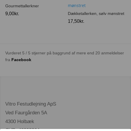
Gourmettallerkner
9,00
kr.
Dækketallerken, sølv mønstret
17,50
kr.
Vurderet 5 / 5 stjerner på baggrund af mere end 20 anmeldelser
fra
Facebook
Vitro Festudlejning ApS
Ved Faurgården 5A
4300 Holbæk
CVR. 46093364