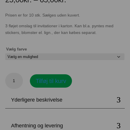
25,00kr.
til
Prisen er for 10 stk. Sælges uden kuvert.
65,00kr.
3 fløjet omslag til invitationer i karton. Kan bl.a. pyntes med
stickers, blomster el. lign., der kan købes separat.
Vælg farve
Omslag
Tilføj til kurv
til
invitationer
med
Yderligere beskrivelse
hjerte
udskæring
antal
Afhentning og levering