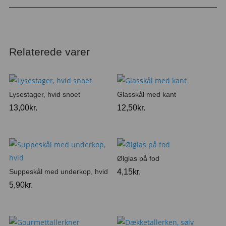
Relaterede varer
Lysestager, hvid snoet
Glasskål med kant
13,00
kr.
12,50
kr.
Ølglas på fod
Suppeskål med underkop, hvid
4,15
kr.
5,90
kr.