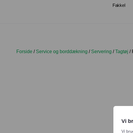
Fakkel
Forside
/
Service og borddækning
/
Servering
/
Tagtøj
/ 
Vi b
Vi bru