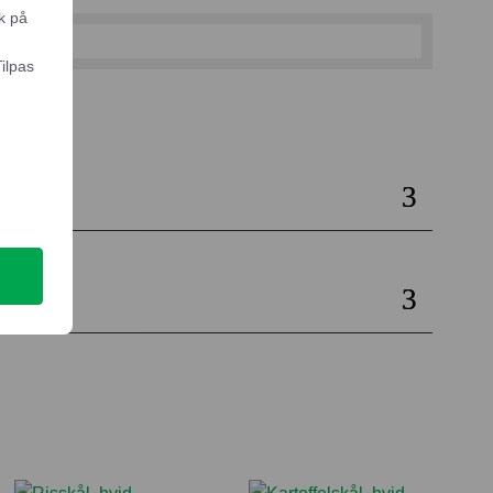
k på
Tilpas
il kurv
e
ng