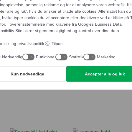
ngoplevelse, personlig reklame og for at analysere vores webtrafik. Kli
ter alle og luk', hvis du ønsker at tillade alle cookies. Alternativt kan du
 hvilke typer cookies du vil acceptere eller deaktivere ved at klikke på 
for. I overensstemmelse med kravene fra
Googles Business Data
Pålægsgaffel
sibility Site
sikrer vi gennemsigtighed og kontrol over dine data.
Tilføj t
antal
okie- og privatlivspolitik
Tilpas
Yderligere beskrivels
Nødvendig
Funktionel
Statistik
Marketing
Kun nødvendige
Accepter alle og luk
Afhentning og leveri