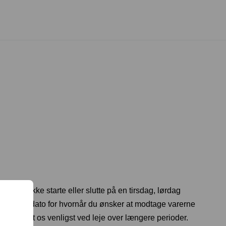
og kan ikke starte eller slutte på en tirsdag, lørdag
t en startdato for hvornår du ønsker at modtage varerne
ng. Kontakt os venligst ved leje over længere perioder.