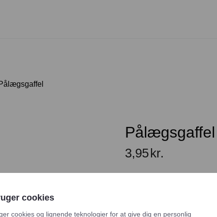
Pålægsgaffel
Pålægsgaffel
3,95
kr.
En lejeperiode er 2-5 dage, 
eller søndag. Vælg venligs
ruger cookies
samt slutdato for returneri
ger cookies og lignende teknologier for at give dig en personlig