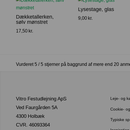
Lysestage, glas
Dækketallerken,
9,00
kr.
sølv mønstret
17,50
kr.
Vurderet 5 / 5 stjerner på baggrund af mere end 20 anm
Vitro Festudlejning ApS
Leje- og k
Ved Faurgården 5A
Cookie- og 
4300 Holbæk
Typiske s
CVR. 46093364
Inspiration