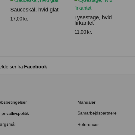
Sauceskål, hvid glat
Lysestage, hvid
17,00
kr.
firkantet
11,00
kr.
eldelser fra
Facebook
øbsbetingelser
Manualer
Samarbejdspartnere
privatlivspolitik
pørgsmål
Referencer