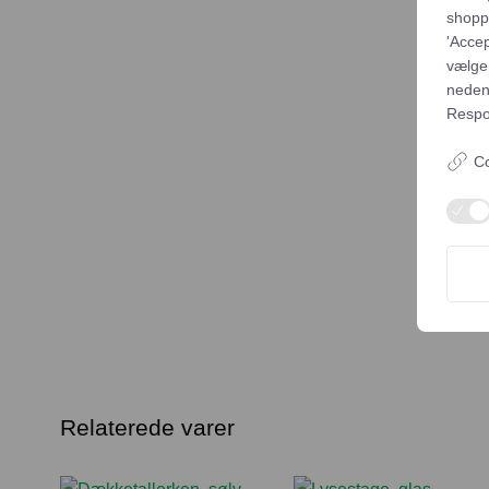
shoppi
'Accep
vælge,
neden
Respon
Co
Relaterede varer