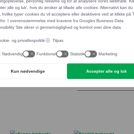
ngoplevelse, personlig reklame og for at analysere vores webtrafik. Kli
ter alle og luk', hvis du ønsker at tillade alle cookies. Alternativt kan du
 hvilke typer cookies du vil acceptere eller deaktivere ved at klikke på 
for. I overensstemmelse med kravene fra
Googles Business Data
sibility Site
sikrer vi gennemsigtighed og kontrol over dine data.
Stabelstol
Tilføj t
med
okie- og privatlivspolitik
Tilpas
sæde
polstring,
Yderligere beskrivels
Nødvendig
Funktionel
Statistik
Marketing
koksgrå
antal
Kun nødvendige
Accepter alle og luk
Afhentning og leveri