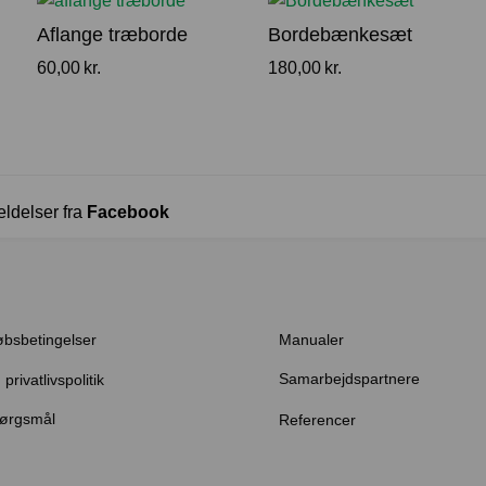
Aflange træborde
Bordebænkesæt
60,00
kr.
180,00
kr.
eldelser fra
Facebook
øbsbetingelser
Manualer
Samarbejdspartnere
privatlivspolitik
pørgsmål
Referencer