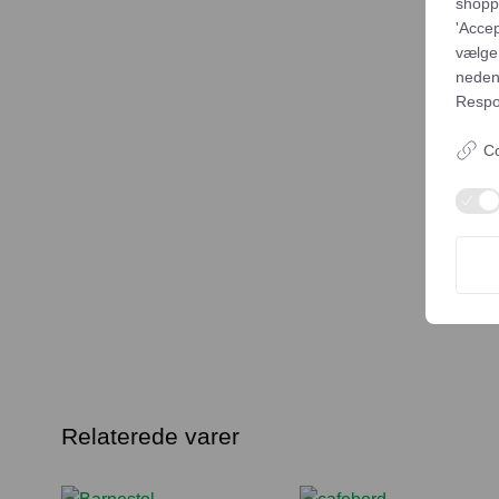
shoppi
'Accep
vælge,
neden
Respon
Co
Relaterede varer