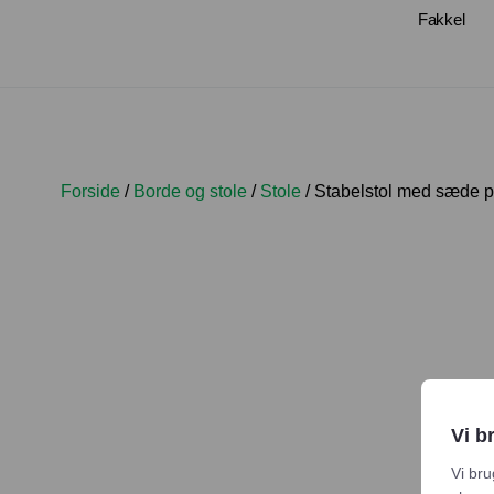
Fakkel
Forside
/
Borde og stole
/
Stole
/ Stabelstol med sæde po
Vi b
Vi bru