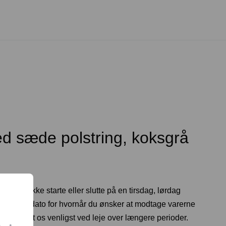
ed sæde polstring, koksgrå
og kan ikke starte eller slutte på en tirsdag, lørdag
t en startdato for hvornår du ønsker at modtage varerne
ng. Kontakt os venligst ved leje over længere perioder.