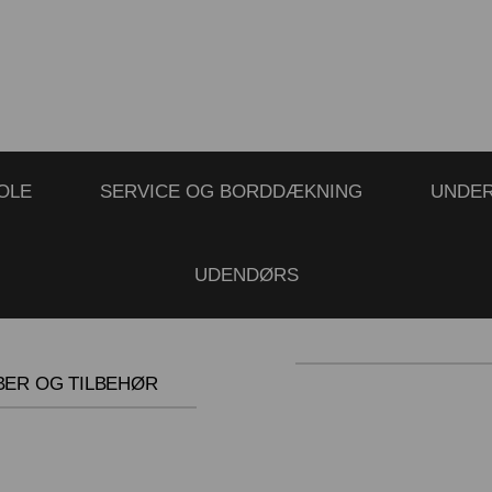
OLE
SERVICE OG BORDDÆKNING
UNDE
UDENDØRS
BER OG TILBEHØR