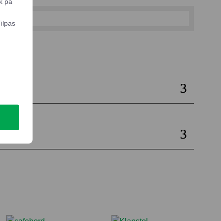
k på
Tilpas
il kurv
e
ng