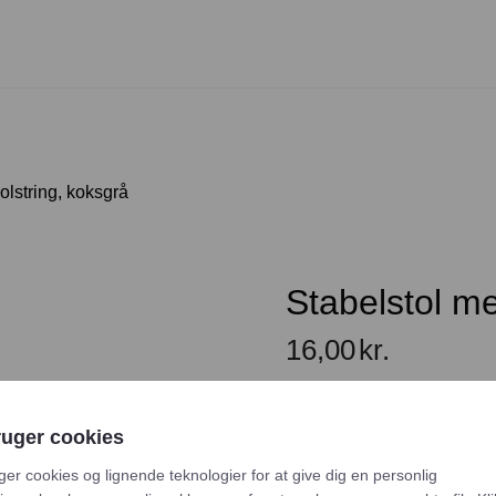
lstring, koksgrå
Stabelstol m
16,00
kr.
En lejeperiode er 2-5 dage, 
ruger cookies
eller søndag. Vælg venligs
ger cookies og lignende teknologier for at give dig en personlig
samt slutdato for returneri