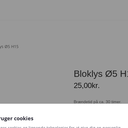
lys Ø5 H15
Bloklys Ø5 H
25,00
kr.
Brændetid på ca. 30 timer.
Mål: H: 15 cm Ø: 5 cm
ruger cookies
uger cookies og lignende teknologier for at give dig en personlig