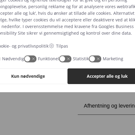
Vælg farve
ingoplevelse, personlig reklame og for at analysere vores webtrafik
cepter alle og luk', hvis du ønsker at tillade alle cookies. Alternativ
ge, hvilke typer cookies du vil acceptere eller deaktivere ved at kli
s nedenfor. I overensstemmelse med kravene fra
Googles Business
sibility Site
sikrer vi gennemsigtighed og kontrol over dine data.
okie- og privatlivspolitik
Tilpas
Bloklys
Tilføj til k
Nødvendig
Funktionel
Statistik
Marketing
Ø5
H15
antal
Kun nødvendige
Accepter alle og luk
Yderligere beskrivels
Afhentning og leveri