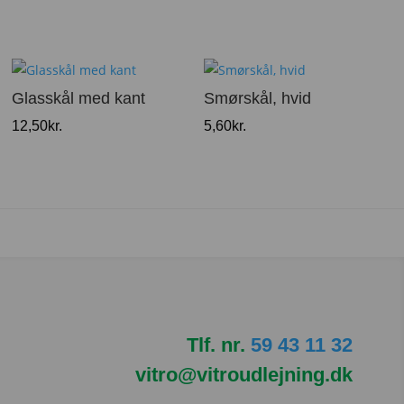
Glasskål med kant
Smørskål, hvid
12,50
kr.
5,60
kr.
Tlf. nr.
59 43 11 32
vitro@vitroudlejning.dk