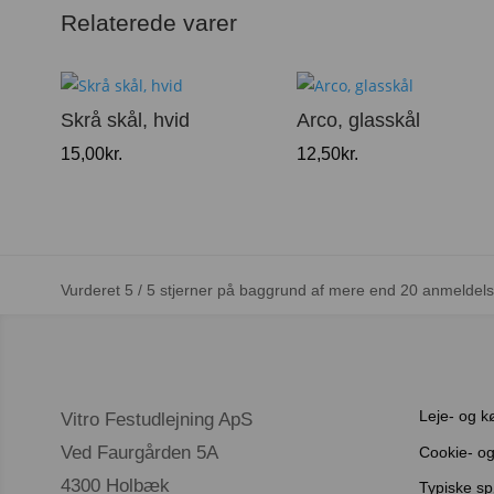
Relaterede varer
Skrå skål, hvid
Arco, glasskål
15,00
kr.
12,50
kr.
Vurderet 5 / 5 stjerner på baggrund af mere end 20 anmeldels
Leje- og k
Vitro Festudlejning ApS
Ved Faurgården 5A
Cookie- og 
4300 Holbæk
Typiske s