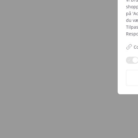
shopp
på 'Ac
du væl
Tilpa
Respon
Co