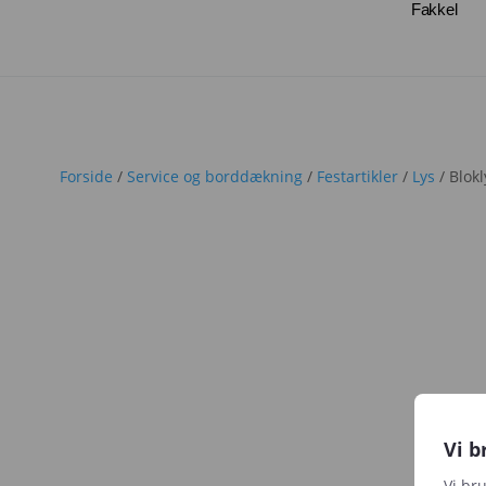
Fakkel
Forside
/
Service og borddækning
/
Festartikler
/
Lys
/ Blok
Vi b
Vi br