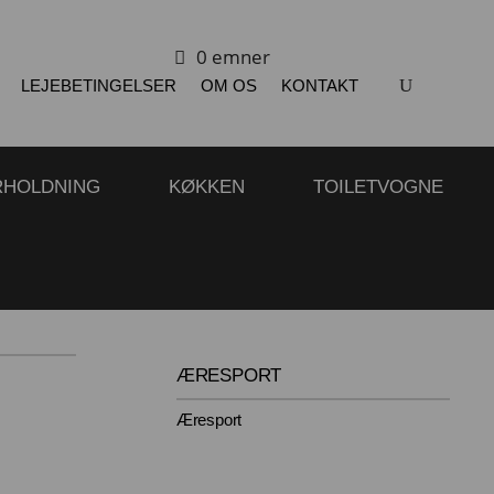
0 emner
LEJEBETINGELSER
OM OS
KONTAKT
RHOLDNING
KØKKEN
TOILETVOGNE
ÆRESPORT
Æresport