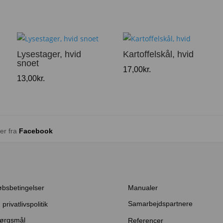
Lysestager, hvid
Kartoffelskål, hvid
snoet
17,00
kr.
13,00
kr.
er fra
Facebook
øbsbetingelser
Manualer
Samarbejdspartnere
privatlivspolitik
pørgsmål
Referencer