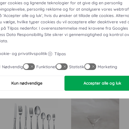
Tilføj 
uger cookies og lignende teknologier for at give dig en personlig
glas
ingoplevelse, personlig reklame og for at analysere vores webtraf
antal
å 'Accepter alle og luk', hvis du ønsker at tillade alle cookies. Alterna
u vælge, hvilke typer cookies du vil acceptere eller deaktivere ved 
Yderligere beskriv
e på Tilpas nedenfor. I overensstemmelse med kravene fra
Googles
ess Data Responsibility Site
sikrer vi gennemsigtighed og kontrol o
data.
Afhentning og lev
okie- og privatlivspolitik
Tilpas
Nødvendig
Funktionel
Statistik
Marketing
Kun nødvendige
Accepter alle og luk