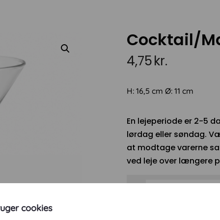
Cocktail/Ma
4,75
kr.
H: 16,5 cm Ø: 11 cm
En lejeperiode er 2-5 da
lørdag eller søndag. Væ
at modtage varerne sam
ved leje over længere p
ruger cookies
Cocktail/Martini