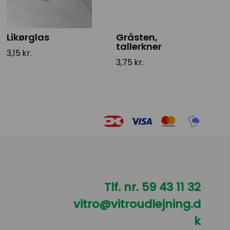
Likørglas
Gråsten,
tallerkner
3,15
kr.
3,75
kr.
Tlf. nr.
59 43 11 32
vitro@vitroudlejning.d
k