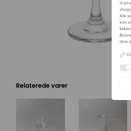
Vi br
shopp
Klik p
kan d
klikk
Busin
dine 
Co
Relaterede varer