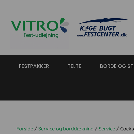
FESTPAKKER
TELTE
BORDE OG ST
Forside
/
Service og borddækning
/
Service
/ Cockta