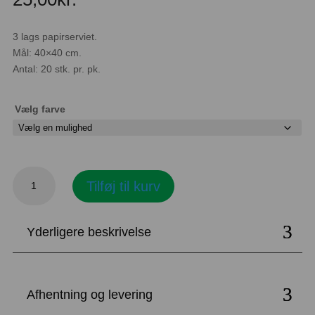
3 lags papirserviet.
Mål: 40×40 cm.
Antal: 20 stk. pr. pk.
Vælg farve
Duni,
Tilføj til kurv
papirservietter
ensfarvet
40x40
Yderligere beskrivelse
cm
antal
Afhentning og levering