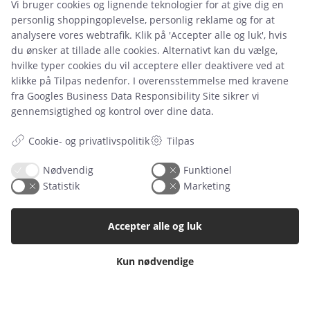
Vi bruger cookies og lignende teknologier for at give dig en
personlig shoppingoplevelse, personlig reklame og for at
analysere vores webtrafik. Klik på 'Accepter alle og luk', hvis
du ønsker at tillade alle cookies. Alternativt kan du vælge,
Leje- og købsbetingelser
hvilke typer cookies du vil acceptere eller deaktivere ved at
klikke på Tilpas nedenfor. I overensstemmelse med kravene
Cookie- og privatlivspolitik
fra
Googles Business Data Responsibility Site
sikrer vi
Typiske spørgsmål
gennemsigtighed og kontrol over dine data.
Inspiration
Cookie- og privatlivspolitik
Tilpas
Manualer
Nødvendig
Funktionel
Statistik
Marketing
Samarbejdspartnere
Referencer
Accepter alle og luk
Tlf. nr.
59 43 11 32
Kun nødvendige
vitro@vitroudlejning.dk
ÅBNINGSTIDER PÅ VORES ADRESSE: