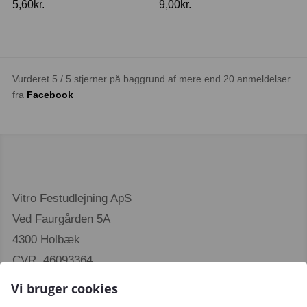
5,60
kr.
9,00
kr.
Vurderet 5 / 5 stjerner på baggrund af mere end 20 anmeldelser
fra
Facebook
Vitro Festudlejning ApS
Ved Faurgården 5A
4300 Holbæk
CVR. 46093364
Vi bruger cookies