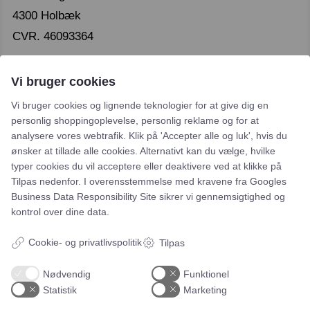
4300 Holbæk
CVR. 46093364
Vi bruger cookies
Vi bruger cookies og lignende teknologier for at give dig en
personlig shoppingoplevelse, personlig reklame og for at
analysere vores webtrafik. Klik på 'Accepter alle og luk', hvis du
Leje- og købsbetingelser
ønsker at tillade alle cookies. Alternativt kan du vælge, hvilke
typer cookies du vil acceptere eller deaktivere ved at klikke på
Cookie- og privatlivspolitik
Tilpas nedenfor. I overensstemmelse med kravene fra
Googles
Typiske spørgsmål
Business Data Responsibility Site
sikrer vi gennemsigtighed og
kontrol over dine data.
Inspiration
Cookie- og privatlivspolitik
Tilpas
Manualer
Nødvendig
Funktionel
Samarbejdspartnere
Statistik
Marketing
Referencer