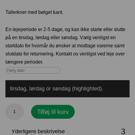
Tallerkner med bølget kant.
En lejeperiode er 2-5 dage, og kan ikke starte eller slutte
på en tirsdag, lørdag eller søndag. Vælg venligst en
startdato for hvornår du ønsker at modtage varerne samt
slutdato for returnering. Kontakt os venligst ved leje over
længere perioder.
tirsdag, lørdag or søndag (highlighted).
Portvinsglas
Tilføj til kurv
7
cl.
Yderligere beskrivelse
antal