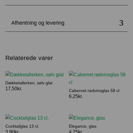
Afhentning og levering
Relaterede varer
Dækketallerken, sølv glat
17,50
kr.
Cabernet rødvinsglas 58 cl
6,25
kr.
Cocktailglas 13 cl.
Elegance, glas
3,90
kr.
4,75
kr.