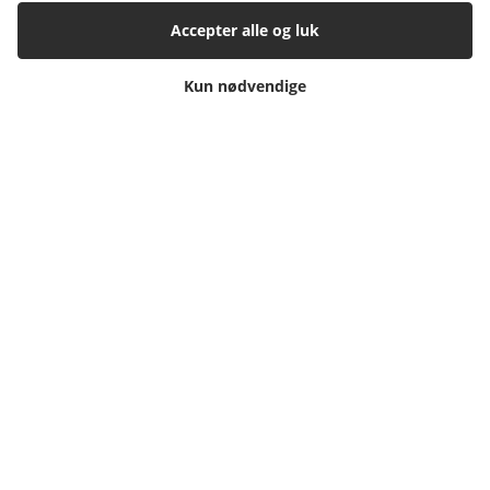
Manualer
Accepter alle og luk
Samarbejdspartnere
Kun nødvendige
Referencer
Tlf. nr.
59 43 11 32
vitro@vitroudlejning.dk
ÅBNINGSTIDER PÅ VORES ADRESSE:
Mandag: 09.00 – 15.00 og Fredag: 09.00 – 15.00
ÅBNINGSTIDER PÅ TELEFON:
Mandag, tirsdag, torsdag og fredag: 9.00 – 15.00
(Onsdag lukket)