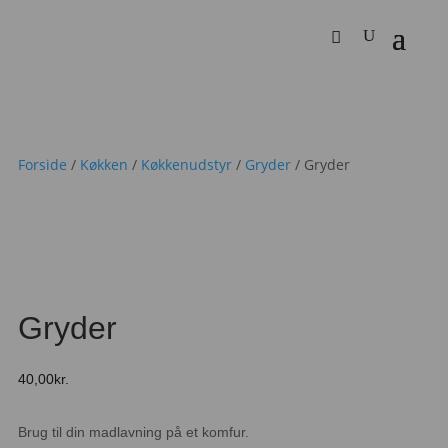
Forside
/
Køkken
/
Køkkenudstyr
/
Gryder
/ Gryder
Gryder
40,00
kr.
Brug til din madlavning på et komfur.