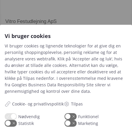
Vitro Festudlejning ApS
Ved Faurgården 5A
Vi bruger cookies
4300 Holbæk
Vi bruger cookies og lignende teknologier for at give dig en
CVR. 46093364
personlig shoppingoplevelse, personlig reklame og for at
analysere vores webtrafik. Klik på 'Accepter alle og luk', hvis
du ønsker at tillade alle cookies. Alternativt kan du vælge,
hvilke typer cookies du vil acceptere eller deaktivere ved at
klikke på Tilpas nedenfor. I overensstemmelse med kravene
fra
Googles Business Data Responsibility Site
sikrer vi
gennemsigtighed og kontrol over dine data.
Leje- og købsbetingelser
Cookie- og privatlivspolitik
Cookie- og privatlivspolitik
Tilpas
Typiske spørgsmål
Nødvendig
Funktionel
Inspiration
Statistik
Marketing