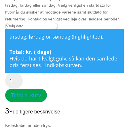
tirsdag, lørdag eller søndag. Vælg venligst en startdato for
hvornår du ønsker at modtage varerne samt slutdato for
returnering. Kontakt os venligst ved leje over længere perioder.
tirsdag, lørdag or søndag (highlighted).
Total:
kr. (
dage)
Hvis du har tilvalgt gulv, så kan den samlede
pris først ses i indkøbskurven.
Køleskab
antal
Tilføj til kurv
Yderligere beskrivelse
Køleskabet er uden frys.