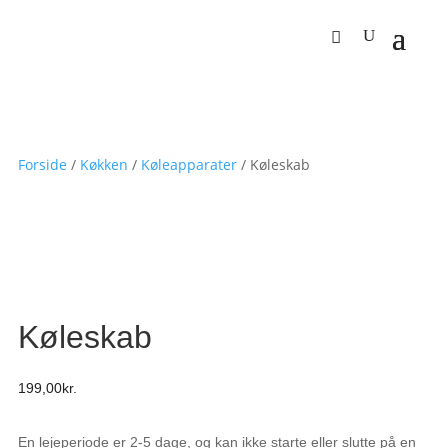
Forside
/
Køkken
/
Køleapparater
/ Køleskab
Køleskab
199,00
kr.
En lejeperiode er 2-5 dage, og kan ikke starte eller slutte på en