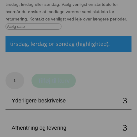
tirsdag, lørdag eller søndag. Vælg venligst en startdato for
hvornår du ønsker at modtage varerne samt slutdato for
returnering. Kontakt os venligst ved leje over længere perioder.
tirsdag, lørdag or søndag (highlighted).
Sort
Tilføj til kurv
lyskæde
med
hvide
Yderligere beskrivelse
pærer
antal
Afhentning og levering