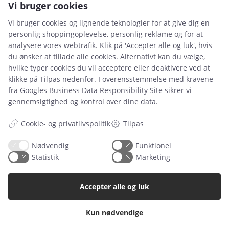
4300 Holbæk
Vi bruger cookies
CVR. 46093364
Vi bruger cookies og lignende teknologier for at give dig en
personlig shoppingoplevelse, personlig reklame og for at
analysere vores webtrafik. Klik på 'Accepter alle og luk', hvis
du ønsker at tillade alle cookies. Alternativt kan du vælge,
hvilke typer cookies du vil acceptere eller deaktivere ved at
klikke på Tilpas nedenfor. I overensstemmelse med kravene
fra
Googles Business Data Responsibility Site
sikrer vi
Leje- og købsbetingelser
gennemsigtighed og kontrol over dine data.
Cookie- og privatlivspolitik
Cookie- og privatlivspolitik
Tilpas
Typiske spørgsmål
Nødvendig
Funktionel
Inspiration
Statistik
Marketing
Manualer
Accepter alle og luk
Samarbejdspartnere
Referencer
Kun nødvendige