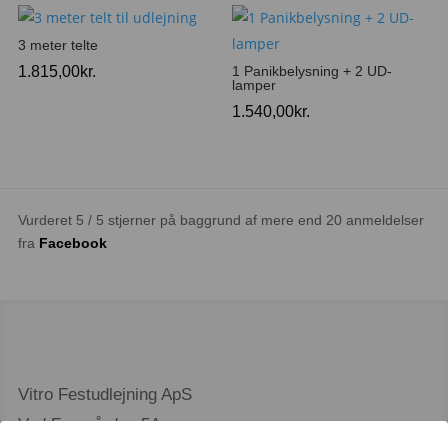
3 meter telte
1.815,00
kr.
1 Panikbelysning + 2 UD-
lamper
1.540,00
kr.
Vurderet 5 / 5 stjerner på baggrund af mere end 20 anmeldelser
fra
Facebook
Vitro Festudlejning ApS
Ved Faurgården 5A