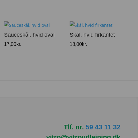
Sauceskål, hvid oval
Skål, hvid firkantet
17,00
kr.
18,00
kr.
Tlf. nr.
59 43 11 32
vitro@vitroudlejning.dk