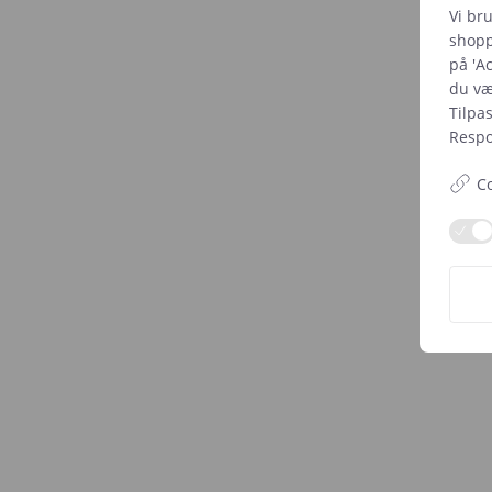
Vi br
shopp
på 'Ac
du væl
Tilpa
Respon
Co