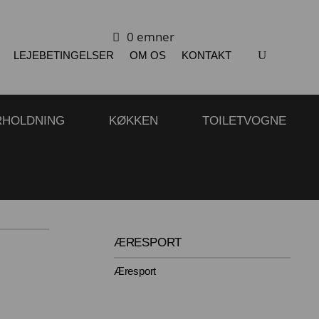
0 emner
LEJEBETINGELSER
OM OS
KONTAKT
RHOLDNING
KØKKEN
TOILETVOGNE
ÆRESPORT
Æresport