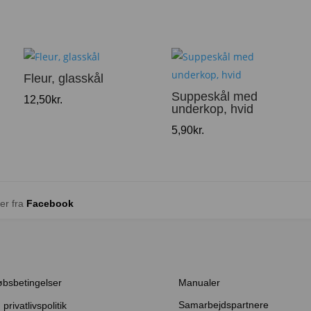
Fleur, glasskål
Suppeskål med
12,50
kr.
underkop, hvid
5,90
kr.
er fra
Facebook
øbsbetingelser
Manualer
Samarbejdspartnere
privatlivspolitik