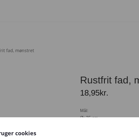
rit fad, mønstret
Rustfrit fad,
18,95
kr.
Mål:
Ø: 35 cm
ruger cookies
En lejeperiode er 2-5 dage, og 