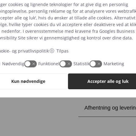
uger cookies og lignende teknologier for at give dig en personlig
Vælg venligst en startdato fo
ingoplevelse, personlig reklame og for at analysere vores webtrafik
returnering. Kontakt os venlig
cepter alle og luk', hvis du ønsker at tillade alle cookies. Alternativ
ge, hvilke typer cookies du vil acceptere eller deaktivere ved at kli
s nedenfor. I overensstemmelse med kravene fra
Googles Business
tirsdag, lørdag or sø
sibility Site
sikrer vi gennemsigtighed og kontrol over dine data.
okie- og privatlivspolitik
Tilpas
Rustfrit
Tilføj til k
fad,
Nødvendig
Funktionel
Statistik
Marketing
mønstret
antal
Yderligere beskrivels
Kun nødvendige
Accepter alle og luk
Afhentning og leveri