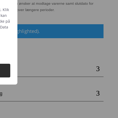
r hvornår du ønsker at modtage varerne samt slutdato for
. Klik
st ved leje over længere perioder.
t kan
kke på
 Data
ndag (highlighted).
urv
e
ng