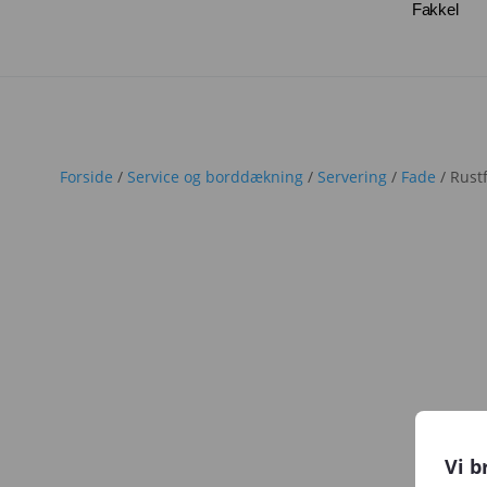
Fakkel
Forside
/
Service og borddækning
/
Servering
/
Fade
/ Rustf
Vi b