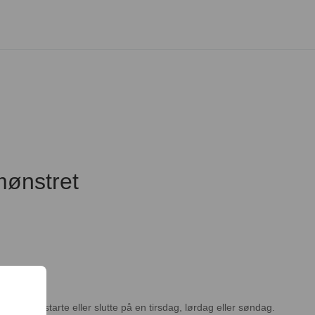
 mønstret
kan ikke starte eller slutte på en tirsdag, lørdag eller søndag.