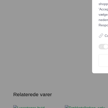
shoppi
'Accep
vælge,
neden
Respon
Co
Relaterede varer