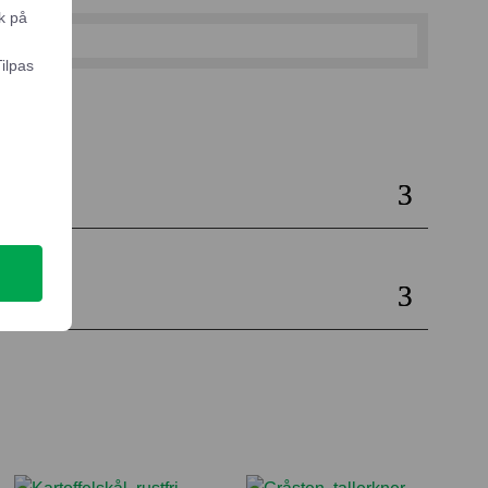
k på
Tilpas
il kurv
e
ng