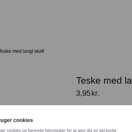
Teske med langt skaft
Teske med la
3,95
kr.
En lejeperiode er 2-5 dage, 
eller søndag. Vælg venligs
ruger cookies
samt slutdato for returneri
ger cookies og lignende teknologier for at give dig en personlig