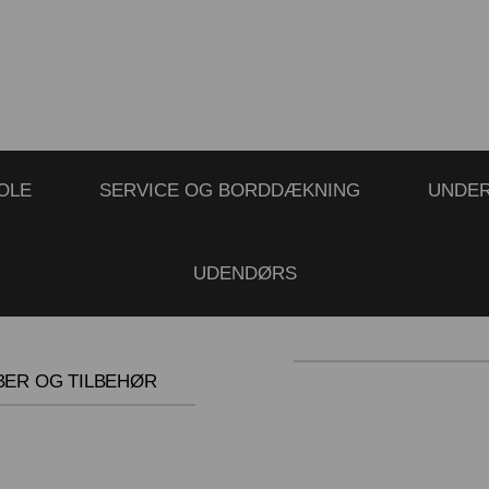
OLE
SERVICE OG BORDDÆKNING
UNDE
UDENDØRS
BER OG TILBEHØR