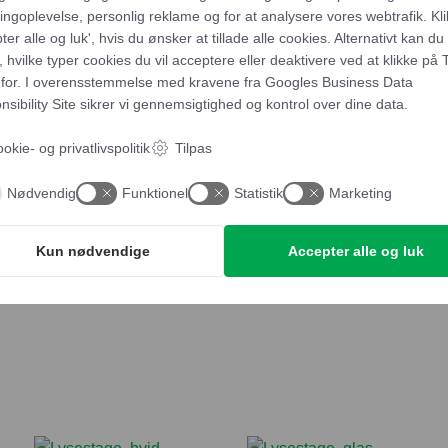
ngoplevelse, personlig reklame og for at analysere vores webtrafik. Kli
ter alle og luk', hvis du ønsker at tillade alle cookies. Alternativt kan du
 hvilke typer cookies du vil acceptere eller deaktivere ved at klikke på 
for. I overensstemmelse med kravene fra
Googles Business Data
Teske
sibility Site
sikrer vi gennemsigtighed og kontrol over dine data.
Tilføj t
med
okie- og privatlivspolitik
Tilpas
langt
skaft
Yderligere beskrivels
Nødvendig
Funktionel
Statistik
Marketing
antal
Kun nødvendige
Accepter alle og luk
Afhentning og leveri