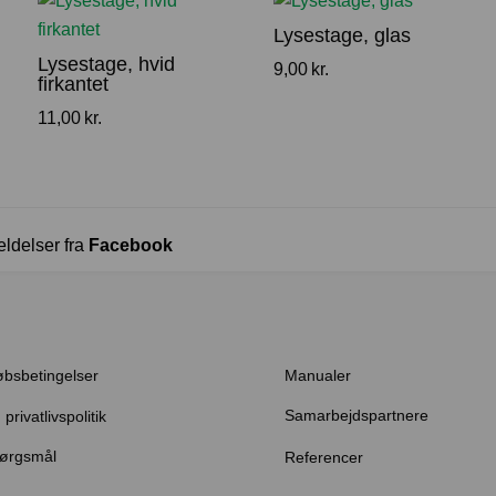
Lysestage, glas
Lysestage, hvid
9,00
kr.
firkantet
11,00
kr.
eldelser fra
Facebook
øbsbetingelser
Manualer
Samarbejdspartnere
privatlivspolitik
pørgsmål
Referencer