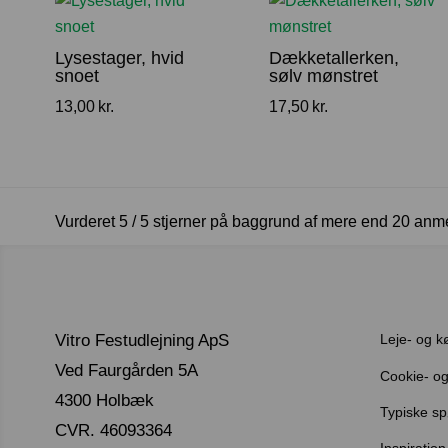
Lysestager, hvid
Dækketallerken,
snoet
sølv mønstret
13,00
kr.
17,50
kr.
Vurderet 5 / 5 stjerner på baggrund af mere end 20 anm
Vitro Festudlejning ApS
Leje- og k
Ved Faurgården 5A
Cookie- og 
4300 Holbæk
Typiske s
CVR. 46093364
Inspiration