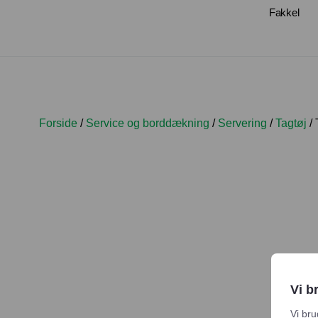
Fakkel
Forside
/
Service og borddækning
/
Servering
/
Tagtøj
/ 
Vi b
Vi bru