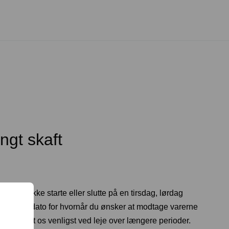
ngt skaft
og kan ikke starte eller slutte på en tirsdag, lørdag
t en startdato for hvornår du ønsker at modtage varerne
ng. Kontakt os venligst ved leje over længere perioder.