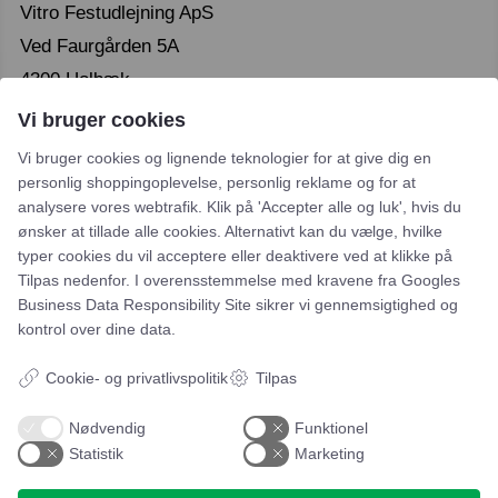
Vitro Festudlejning ApS
Ved Faurgården 5A
4300 Holbæk
CVR. 46093364
Vi bruger cookies
Vi bruger cookies og lignende teknologier for at give dig en
personlig shoppingoplevelse, personlig reklame og for at
analysere vores webtrafik. Klik på 'Accepter alle og luk', hvis du
ønsker at tillade alle cookies. Alternativt kan du vælge, hvilke
typer cookies du vil acceptere eller deaktivere ved at klikke på
Tilpas nedenfor. I overensstemmelse med kravene fra
Googles
Leje- og købsbetingelser
Business Data Responsibility Site
sikrer vi gennemsigtighed og
Cookie- og privatlivspolitik
kontrol over dine data.
Typiske spørgsmål
Cookie- og privatlivspolitik
Tilpas
Inspiration
Nødvendig
Funktionel
Statistik
Marketing
Manualer