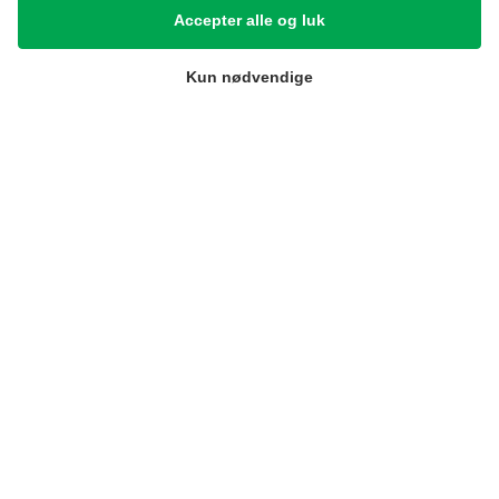
Samarbejdspartnere
Accepter alle og luk
Referencer
Kun nødvendige
Tlf. nr.
59 43 11 32
vitro@vitroudlejning.dk
ÅBNINGSTIDER PÅ VORES ADRESSE:
Mandag: 09.00 – 15.00 og Fredag: 09.00 – 15.00
ÅBNINGSTIDER PÅ TELEFON:
Mandag, tirsdag, torsdag og fredag: 9.00 – 15.00
(Onsdag lukket)
Cookie-indstillinger